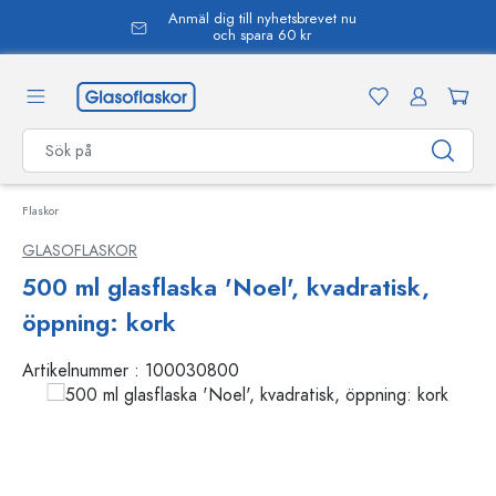
Anmäl dig till nyhetsbrevet nu
uvudinnehåll
och spara 60 kr
Flaskor
GLASOFLASKOR
500 ml glasflaska 'Noel', kvadratisk,
öppning: kork
Artikelnummer :
100030800