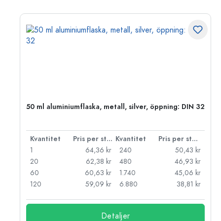
 PP
50 ml aluminiumflaska, metall, silver, öppning: DIN 32
 styck
Kvantitet
Pris per styck
Kvantitet
Pris per styck
kr
1
64,36 kr
240
50,43 kr
kr
20
62,38 kr
480
46,93 kr
kr
60
60,63 kr
1.740
45,06 kr
kr
120
59,09 kr
6.880
38,81 kr
Detaljer