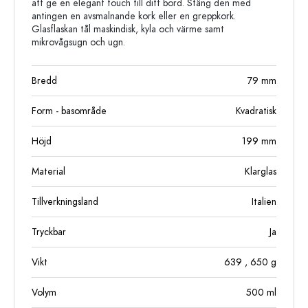
att ge en elegant touch till ditt bord. Stäng den med
antingen en avsmalnande kork eller en greppkork.
Glasflaskan tål maskindisk, kyla och värme samt
mikrovågsugn och ugn.
Bredd
79
mm
Form - basområde
Kvadratisk
Höjd
199
mm
Material
Klarglas
Tillverkningsland
Italien
Tryckbar
Ja
Vikt
639
, 650
g
Volym
500
ml