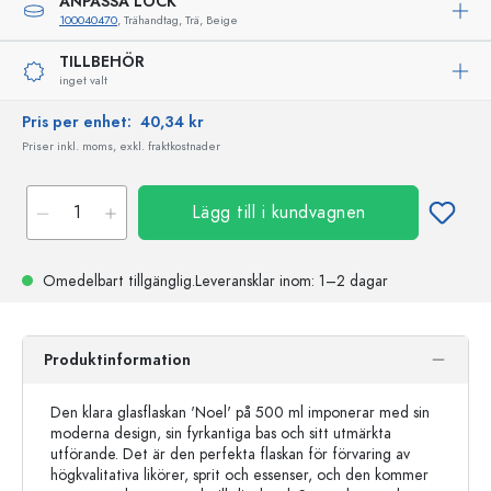
ANPASSA LOCK
100040470
, Trähandtag, Trä, Beige
TILLBEHÖR
inget valt
Pris per enhet:
40,34 kr
Priser inkl. moms, exkl. fraktkostnader
Lägg till i kundvagnen
Omedelbart tillgänglig.
Leveransklar
inom: 1–2 dagar
Produktinformation
Den klara glasflaskan 'Noel' på 500 ml imponerar med sin
moderna design, sin fyrkantiga bas och sitt utmärkta
utförande. Det är den perfekta flaskan för förvaring av
högkvalitativa likörer, sprit och essenser, och den kommer