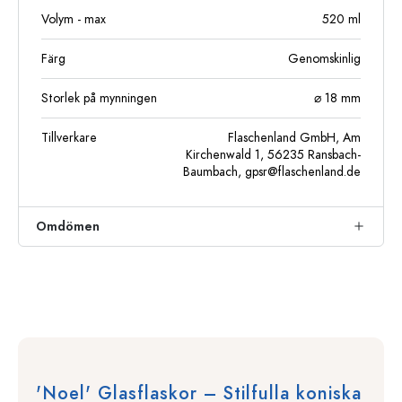
Volym - max
520
ml
Färg
Genomskinlig
Storlek på mynningen
⌀ 18 mm
Tillverkare
Flaschenland GmbH, Am
Kirchenwald 1, 56235 Ransbach-
Baumbach,
gpsr@flaschenland.de
Omdömen
'Noel' Glasflaskor – Stilfulla koniska