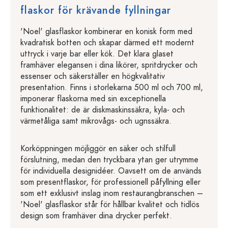
flaskor för krävande fyllningar
'Noel' glasflaskor kombinerar en konisk form med
kvadratisk botten och skapar därmed ett modernt
uttryck i varje bar eller kök. Det klara glaset
framhäver elegansen i dina likörer, spritdrycker och
essenser och säkerställer en högkvalitativ
presentation. Finns i storlekarna 500 ml och 700 ml,
imponerar flaskorna med sin exceptionella
funktionalitet: de är diskmaskinssäkra, kyla- och
värmetåliga samt mikrovågs- och ugnssäkra.
Korköppningen möjliggör en säker och stilfull
förslutning, medan den tryckbara ytan ger utrymme
för individuella designidéer. Oavsett om de används
som presentflaskor, för professionell påfyllning eller
som ett exklusivt inslag inom restaurangbranschen –
'Noel' glasflaskor står för hållbar kvalitet och tidlös
design som framhäver dina drycker perfekt.