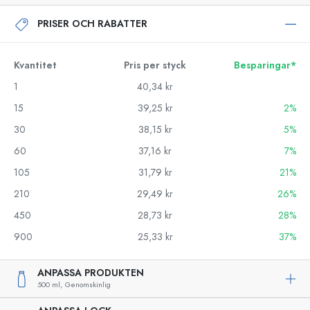
PRISER OCH RABATTER
Kvantitet
Pris per styck
Besparingar*
1
40,34 kr
15
39,25 kr
2%
30
38,15 kr
5%
60
37,16 kr
7%
105
31,79 kr
21%
210
29,49 kr
26%
450
28,73 kr
28%
900
25,33 kr
37%
ANPASSA PRODUKTEN
500 ml,
Genomskinlig