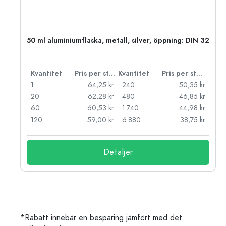
 PP
50 ml aluminiumflaska, metall, silver, öppning: DIN 32
 styck
Kvantitet
Pris per styck
Kvantitet
Pris per styck
kr
1
64,25 kr
240
50,35 kr
kr
20
62,28 kr
480
46,85 kr
kr
60
60,53 kr
1.740
44,98 kr
kr
120
59,00 kr
6.880
38,75 kr
Detaljer
*Rabatt innebär en besparing jämfört med det