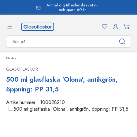
Anmäl dig till nyhetsbrevet nu
uvudinnehåll
och spara 60 kr
Flaskor
GLASOFLASKOR
500 ml glasflaska 'Olona', antikgrön,
öppning: PP 31,5
Artikelnummer :
100028210