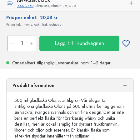
ANPASSA LOCK
100019780
, Skruvlock, Aluminium, Guld
Pris per enhet:
20,58 kr
Priser inkl. moms, exkl. fraktkostnader
Lägg till i kundvagnen
Omedelbart tillgänglig.
Leveransklar
inom: 1–2 dagar
Produktinformation
500 ml glasflaska Olona, antikgrön Vår eleganta,
antikgröna glasflaska Olona på 500ml utmärker sig genom
sin vackra, svängda svanhals och sin fina design. Det är inte
bara en perfekt flaska för förstklassig whisky och unika
destillat, men är också lämplig för dyrbart fruktbrännvin,
likörer och oljor och essenser. En klassisk flaska som
effektivt skyddar innehållet från solljuset.