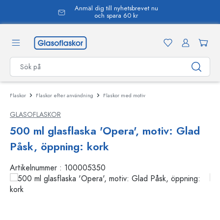
Anmäl dig till nyhetsbrevet nu
uvudinnehåll
och spara 60 kr
Flaskor
Flaskor efter användning
Flaskor med motiv
GLASOFLASKOR
500 ml glasflaska 'Opera', motiv: Glad
Påsk, öppning: kork
Artikelnummer :
100005350