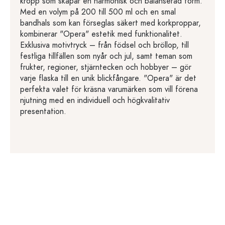
kropp som skapar en harmonisk och balanserad form.
Med en volym på 200 till 500 ml och en smal
bandhals som kan förseglas säkert med korkproppar,
kombinerar "Opera" estetik med funktionalitet.
Exklusiva motivtryck – från födsel och bröllop, till
festliga tillfällen som nyår och jul, samt teman som
frukter, regioner, stjärntecken och hobbyer – gör
varje flaska till en unik blickfångare. "Opera" är det
perfekta valet för kräsna varumärken som vill förena
njutning med en individuell och högkvalitativ
presentation.