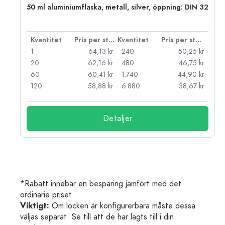
 PP
50 ml aluminiumflaska, metall, silver, öppning: DIN 32
 styck
Kvantitet
Pris per styck
Kvantitet
Pris per styck
kr
1
64,13 kr
240
50,25 kr
kr
20
62,16 kr
480
46,75 kr
kr
60
60,41 kr
1.740
44,90 kr
kr
120
58,88 kr
6.880
38,67 kr
Detaljer
*Rabatt innebär en besparing jämfört med det
ordinarie priset.
Viktigt:
Om locken är konfigurerbara måste dessa
väljas separat. Se till att de har lagts till i din