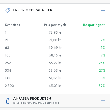
PRISER OCH RABATTER
Kvantitet
Pris per styck
Besparingar*
1
73,95 kr
21
71,88 kr
2%
63
69,69 kr
5%
105
68,16 kr
7%
252
55,27 kr
25%
504
53,63 kr
27%
1.008
51,56 kr
30%
2.500
45,01 kr
39%
ANPASSA PRODUKTEN
Jul världen runt,
500 ml,
Genomskinlig