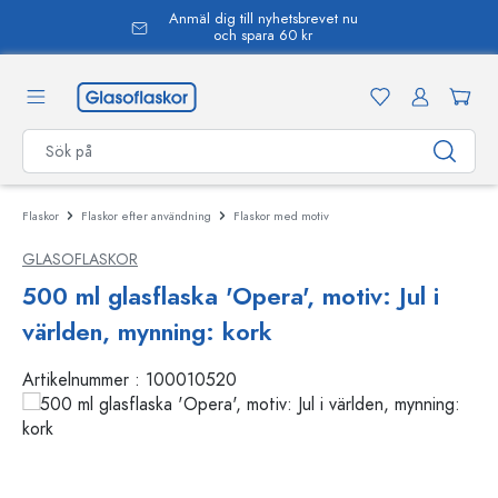
Anmäl dig till nyhetsbrevet nu
uvudinnehåll
och spara 60 kr
Flaskor
Flaskor efter användning
Flaskor med motiv
GLASOFLASKOR
500 ml glasflaska 'Opera', motiv: Jul i
världen, mynning: kork
Artikelnummer :
100010520