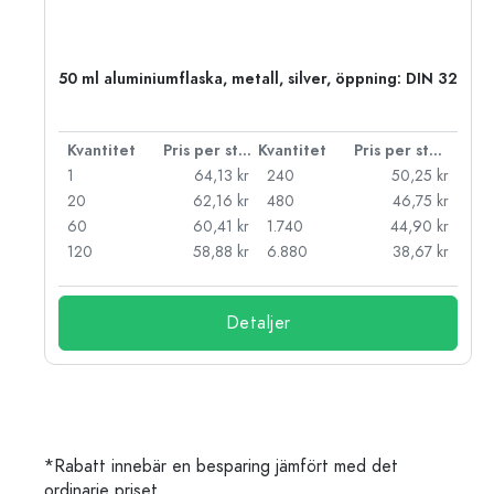
 PP
50 ml aluminiumflaska, metall, silver, öppning: DIN 32
 styck
Kvantitet
Pris per styck
Kvantitet
Pris per styck
kr
1
64,13 kr
240
50,25 kr
kr
20
62,16 kr
480
46,75 kr
kr
60
60,41 kr
1.740
44,90 kr
kr
120
58,88 kr
6.880
38,67 kr
Detaljer
*Rabatt innebär en besparing jämfört med det
ordinarie priset.