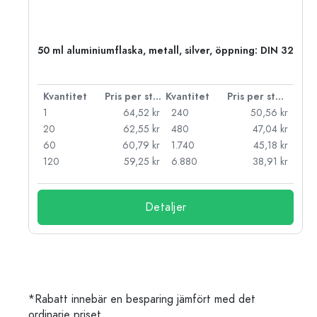
50 ml aluminiumflaska, metall, silver, öppning: DIN 32
 styck
Kvantitet
Pris per styck
Kvantitet
Pris per styck
kr
1
64,52 kr
240
50,56 kr
kr
20
62,55 kr
480
47,04 kr
kr
60
60,79 kr
1.740
45,18 kr
kr
120
59,25 kr
6.880
38,91 kr
Detaljer
*Rabatt innebär en besparing jämfört med det
ordinarie priset.