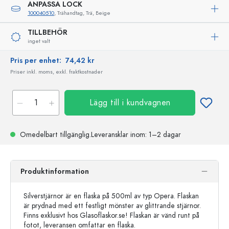
ANPASSA LOCK
100040510
, Trähandtag, Trä, Beige
TILLBEHÖR
inget valt
Pris per enhet:
74,42 kr
Priser inkl. moms, exkl. fraktkostnader
Lägg till i kundvagnen
Omedelbart tillgänglig.
Leveransklar
inom: 1–2 dagar
Produktinformation
Silverstjärnor är en flaska på 500ml av typ Opera. Flaskan
är prydnad med ett festligt mönster av glittrande stjärnor.
Finns exklusivt hos Glasoflaskor.se! Flaskan är vänd runt på
fotot, leveransen omfattar en flaska.