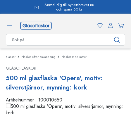
Anmäl dig till nyhetsbrevet nu
uvudinnehåll
och spara 60 kr
Flaskor
Flaskor efter användning
Flaskor med motiv
GLASOFLASKOR
500 ml glasflaska 'Opera', motiv:
silverstjärnor, mynning: kork
Artikelnummer :
100010550