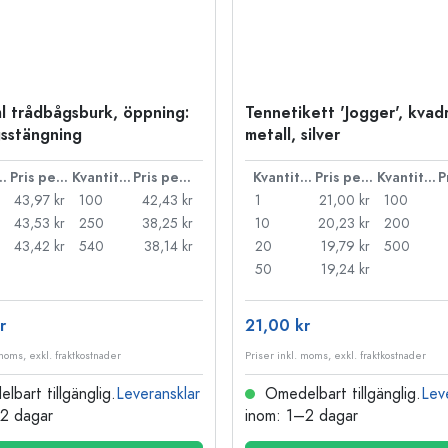
l trådbågsburk, öppning:
Tennetikett 'Jogger', kvadr
sstängning
metall, silver
ntitet
Pris per styck
Kvantitet
Pris per styck
Kvantitet
Pris per styck
Kvantitet
43,97 kr
100
42,43 kr
1
21,00 kr
100
43,53 kr
250
38,25 kr
10
20,23 kr
200
43,42 kr
540
38,14 kr
20
19,79 kr
500
50
19,24 kr
r
21,00 kr
 moms, exkl. fraktkostnader
Priser inkl. moms, exkl. fraktkostnader
bart tillgänglig.
Leveransklar
Omedelbart tillgänglig.
Lev
–2 dagar
inom: 1–2 dagar