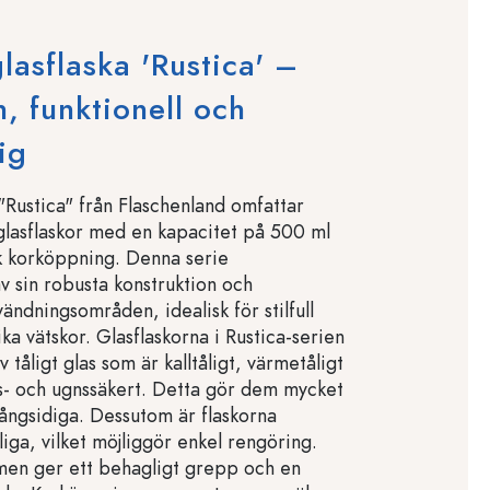
lasflaska 'Rustica' –
, funktionell och
ig
"Rustica" från Flaschenland omfattar
 glasflaskor med en kapacitet på 500 ml
k korköppning. Denna serie
v sin robusta konstruktion och
ändningsområden, idealisk för stilfull
ika vätskor. Glasflaskorna i Rustica-serien
v tåligt glas som är kalltåligt, värmetåligt
- och ugnssäkert. Detta gör dem mycket
ångsidiga. Dessutom är flaskorna
iga, vilket möjliggör enkel rengöring.
men ger ett behagligt grepp och en