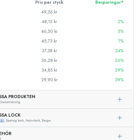
Pris per styck
Besparingar*
49,36 kr
48,15 kr
2%
46,50 kr
5%
45,73 kr
7%
37,38 kr
24%
36,28 kr
26%
34,85 kr
29%
29,90 kr
39%
SSA PRODUKTEN
Genomskinlig
SSA LOCK
350
, Spetsig kork, Naturkork, Beige
Exemplarisk representation
BEHÖR
t