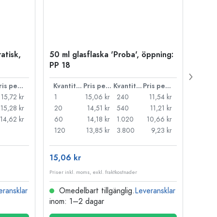
atisk,
50 ml glasflaska 'Proba', öppning:
Kapsy
PP 18
Pris per styck
Kvantitet
Pris per styck
Kvantitet
Pris per styck
15,72 kr
1
15,06 kr
240
11,54 kr
1
15,28 kr
20
14,51 kr
540
11,21 kr
20
14,62 kr
60
14,18 kr
1.020
10,66 kr
50
120
13,85 kr
3.800
9,23 kr
100
15,06 kr
121,3
Priser inkl. moms, exkl. fraktkostnader
Priser i
eransklar
Omedelbart tillgänglig.
Leveransklar
Ome
inom: 1–2 dagar
inom: