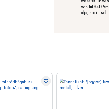
estetisk utsee
och lufttät för
olja, sprit, sc