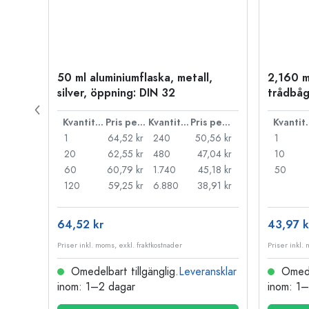
50 ml aluminiumflaska, metall,
2,160 m
silver, öppning: DIN 32
trådbåg
Pris per styck
Kvantitet
Pris per styck
Kvantitet
Pris per styck
Kva
66 kr
1
64,52 kr
240
50,56 kr
1
55 kr
20
62,55 kr
480
47,04 kr
10
44 kr
60
60,79 kr
1.740
45,18 kr
50
33 kr
120
59,25 kr
6.880
38,91 kr
64,52 kr
43,97 k
Priser inkl. moms, exkl. fraktkostnader
Priser inkl.
nsklar
Omedelbart tillgänglig.
Leveransklar
Omedel
inom: 1–2 dagar
inom: 1