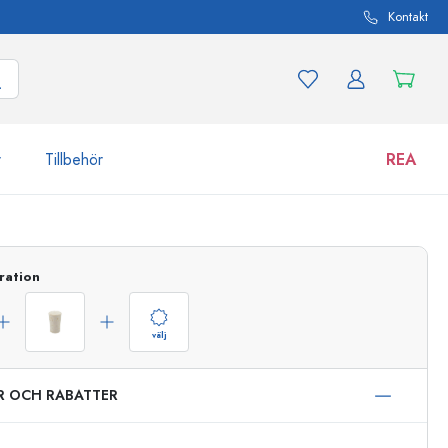
Kontakt
r
Tillbehör
REA
 och produktvarianter
Burkar
ration
Upptäck nu
Handla nu
välj
ER OCH RABATTER