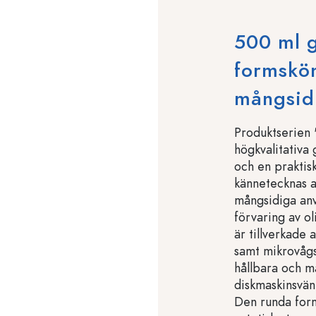
500 ml g
formskön
mångsid
Produktserien 
högkvalitativa
och en praktis
kännetecknas a
mångsidiga anv
förvaring av ol
är tillverkade a
samt mikrovågs
hållbara och m
diskmaskinsvänl
Den runda for