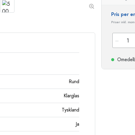
Stengodsflaskor
Aluminiumflaskor
Pris per 
Priser inkl. moms
Omedelbar
Rund
Klarglas
Tyskland
Ja