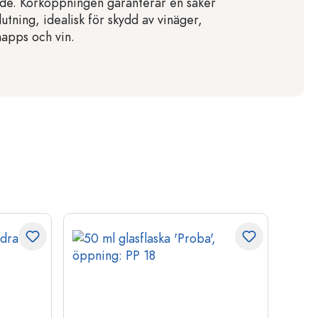
nde. Korköppningen garanterar en säker
slutning, idealisk för skydd av vinäger,
hnapps och vin.