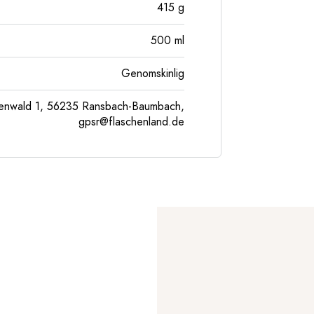
415
g
500
ml
Genomskinlig
enwald 1, 56235 Ransbach-Baumbach,
gpsr@flaschenland.de