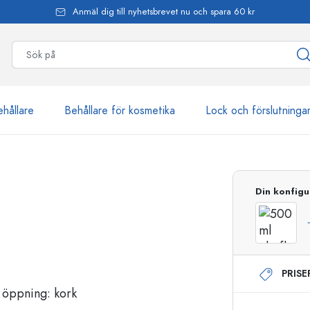
Anmäl dig till nyhetsbrevet nu och spara 60 kr
ehållare
Behållare för kosmetika
Lock och förslutninga
mer än 2 500 produkter
Din konfigu
Estal-flaskor
PRIS
Dispenserflaskor
Airless dispenser
Sprayflaskor
Roll on-flaskor