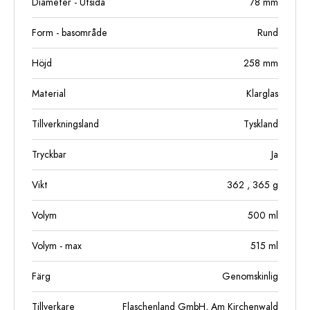
Diameter - Utsida
78
mm
Form - basområde
Rund
Höjd
258
mm
Material
Klarglas
Tillverkningsland
Tyskland
Tryckbar
Ja
Vikt
362
, 365
g
Volym
500
ml
Volym - max
515
ml
Färg
Genomskinlig
Tillverkare
Flaschenland GmbH, Am Kirchenwald