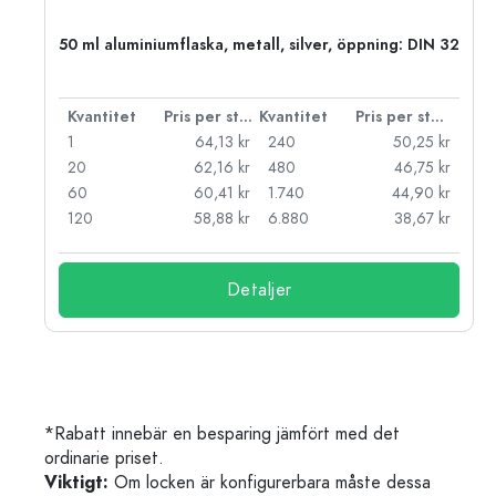
 PP
50 ml aluminiumflaska, metall, silver, öppning: DIN 32
 styck
Kvantitet
Pris per styck
Kvantitet
Pris per styck
kr
1
64,13 kr
240
50,25 kr
kr
20
62,16 kr
480
46,75 kr
kr
60
60,41 kr
1.740
44,90 kr
kr
120
58,88 kr
6.880
38,67 kr
Detaljer
*Rabatt innebär en besparing jämfört med det
ordinarie priset.
Viktigt:
Om locken är konfigurerbara måste dessa