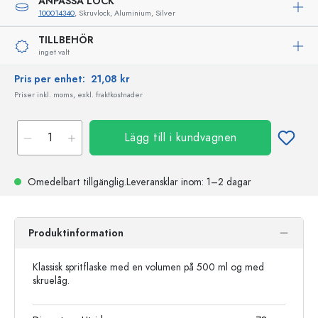
ANPASSA LOCK
100014340
, Skruvlock, Aluminium, Silver
TILLBEHÖR
inget valt
Pris per enhet:
21,08 kr
Priser inkl. moms, exkl. fraktkostnader
Lägg till i kundvagnen
Omedelbart tillgänglig.
Leveransklar
inom: 1–2 dagar
Produktinformation
Klassisk spritflaske med en volumen på 500 ml og med
skruelåg.