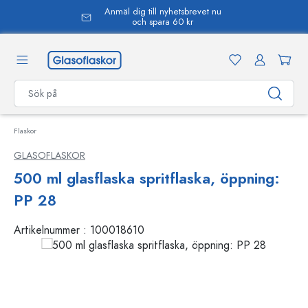
Anmäl dig till nyhetsbrevet nu
uvudinnehåll
och spara 60 kr
Flaskor
GLASOFLASKOR
500 ml glasflaska spritflaska, öppning:
PP 28
Artikelnummer :
100018610