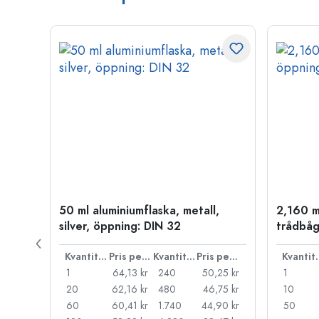
50 ml aluminiumflaska, metall,
2,160 m
P 28
silver, öppning: DIN 32
trådbåg
Pris per styck
Kvantitet
Pris per styck
Kvantitet
Pris per styck
Kva
,71 kr
1
64,13 kr
240
50,25 kr
1
,27 kr
20
62,16 kr
480
46,75 kr
10
,83 kr
60
60,41 kr
1.740
44,90 kr
50