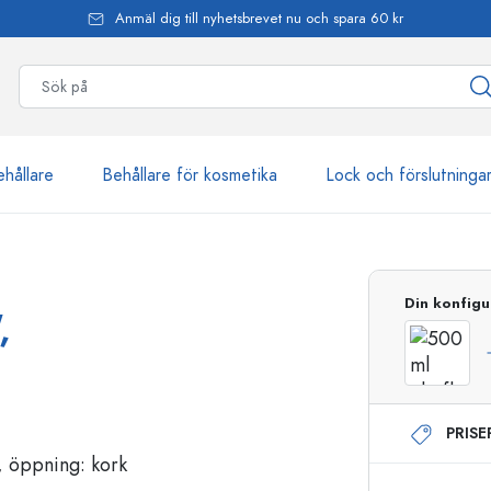
Anmäl dig till nyhetsbrevet nu och spara 60 kr
ehållare
Behållare för kosmetika
Lock och förslutninga
mer än 2 500 produkter
Din konfigu
,
Estal-flaskor
PRIS
Dispenserflaskor
Airless dispenser
Sprayflaskor
Roll on-flaskor