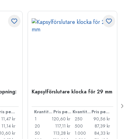
öppning:
Kapsylförslutare klocka för 29 mm
500 m
Carré
38 m
Pris per styck
Kvantitet
Pris per styck
Kvantitet
Pris per styck
11,47 kr
1
120,60 kr
250
90,56 kr
1
11,14 kr
20
117,11 kr
500
87,39 kr
24
10,60 kr
50
113,28 kr
1.000
84,33 kr
72