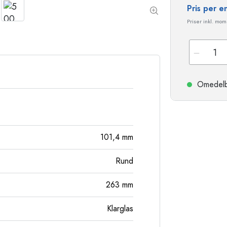
Stengodsflaskor
Pris per 
Aluminiumflaskor
Priser inkl. moms
Omedelbar
101,4
mm
Rund
263
mm
Klarglas