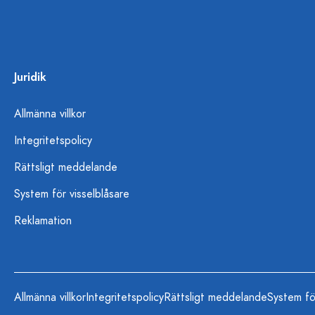
Juridik
Allmänna villkor
Integritetspolicy
Rättsligt meddelande
System för visselblåsare
Reklamation
Allmänna villkor
Integritetspolicy
Rättsligt meddelande
System fö