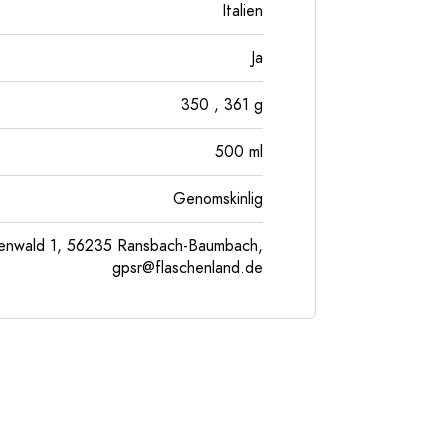
Italien
Ja
350
, 361
g
500
ml
Genomskinlig
enwald 1, 56235 Ransbach-Baumbach,
gpsr@flaschenland.de