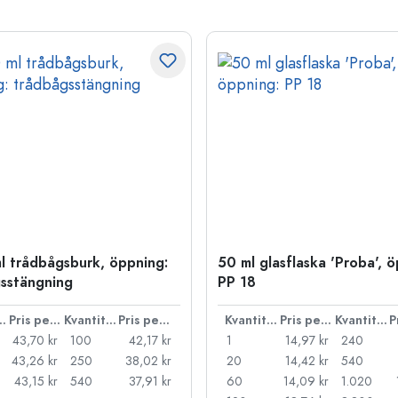
l trådbågsburk, öppning:
50 ml glasflaska 'Proba', 
sstängning
PP 18
ntitet
Pris per styck
Kvantitet
Pris per styck
Kvantitet
Pris per styck
Kvantitet
43,70 kr
100
42,17 kr
1
14,97 kr
240
43,26 kr
250
38,02 kr
20
14,42 kr
540
43,15 kr
540
37,91 kr
60
14,09 kr
1.020