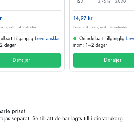
120
13,76 kr
3.800
r
14,97 kr
 moms, exkl. fraktkostnader
Priser inkl. moms, exkl. fraktkostnader
bart tillgänglig.
Leveransklar
Omedelbart tillgänglig.
Lev
–2 dagar
inom: 1–2 dagar
Detaljer
Detaljer
arie priset.
s separat. Se till att de har lagts till i din varukorg.