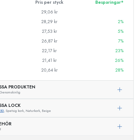
Pris per styck
Besparingar*
29,06 kr
28,29 kr
2%
27,53 kr
5%
26,87 kr
7%
22,17 kr
23%
21,41 kr
26%
20,64 kr
28%
SSA PRODUKTEN
Genomskinlig
SSA LOCK
350
, Spetsig kork, Naturkork, Beige
Exemplarisk representation
BEHÖR
t