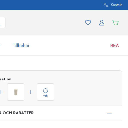
Kontakt
r
Tillbehör
REA
 och produktvarianter
Burkar
ration
Upptäck nu
Handla nu
välj
ER OCH RABATTER