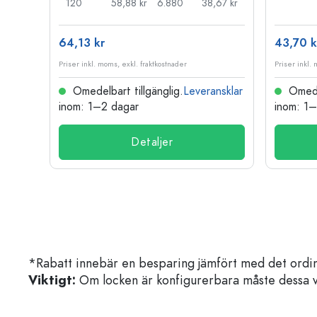
,52 kr
120
58,88 kr
6.880
38,67 kr
64,13 kr
43,70 k
Priser inkl. moms, exkl. fraktkostnader
Priser inkl.
nsklar
Omedelbart tillgänglig.
Leveransklar
Omedel
inom: 1–2 dagar
inom: 1
Detaljer
*Rabatt innebär en besparing jämfört med det ordin
Viktigt:
Om locken är konfigurerbara måste dessa välja