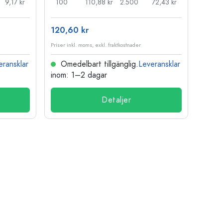
9,17 kr
100
110,88 kr
2.500
72,43 kr
120
120,60 kr
15,73
Priser inkl. moms, exkl. fraktkostnader
Priser i
eransklar
Omedelbart tillgänglig.
Leveransklar
Ome
inom: 1–2 dagar
inom:
Detaljer