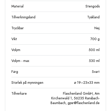
Material
Stengods
Tillverkningsland
Tyskland
Tryckbar
Nej
Vikt
700
g
Volym
500
ml
Volym - max
530
ml
Färg
Svart
Storlek på mynningen
⌀ 19–23×33 mm
Tillverkare
Flaschenland GmbH, Am
Kirchenwald 1, 56235 Ransbach-
Baumbach,
gpsr@flaschenland.de