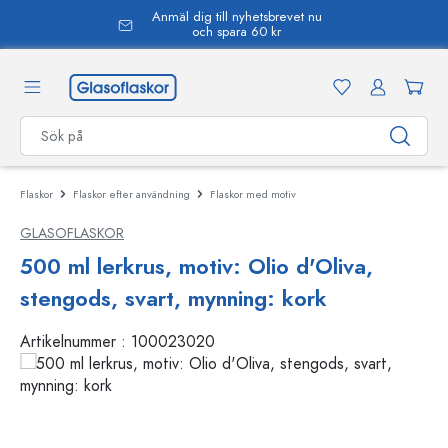
Anmäl dig till nyhetsbrevet nu
uvudinnehåll
och spara 60 kr
Flaskor
Flaskor efter användning
Flaskor med motiv
GLASOFLASKOR
500 ml lerkrus, motiv: Olio d'Oliva,
stengods, svart, mynning: kork
Artikelnummer :
100023020