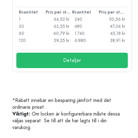
 styck
Kvantitet
Pris per styck
Kvantitet
Pris per styck
kr
1
64,52 kr
240
50,56 kr
kr
20
62,55 kr
480
47,04 kr
kr
60
60,79 kr
1.740
45,18 kr
kr
120
59,25 kr
6.880
38,91 kr
Detaljer
*Rabatt innebär en besparing jämfört med det
ordinarie priset.
Viktigt:
Om locken är konfigurerbara måste dessa
väljas separat. Se till att de har lagts till i din
varukorg.