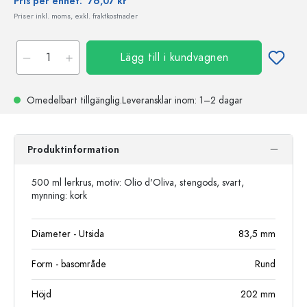
Pris per enhet:
76,07 kr
Priser inkl. moms, exkl. fraktkostnader
Lägg till i kundvagnen
Omedelbart tillgänglig.
Leveransklar
inom: 1–2 dagar
Produktinformation
500 ml lerkrus, motiv: Olio d'Oliva, stengods, svart,
mynning: kork
Diameter - Utsida
83,5
mm
Form - basområde
Rund
Höjd
202
mm