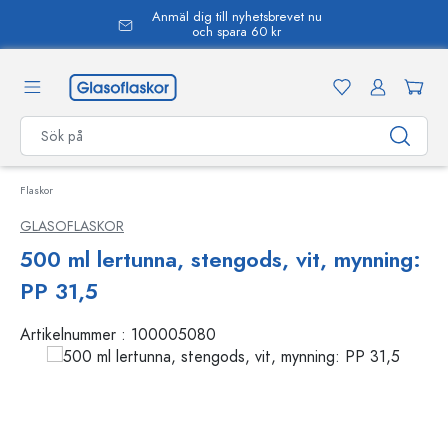
Anmäl dig till nyhetsbrevet nu
uvudinnehåll
och spara 60 kr
Flaskor
GLASOFLASKOR
500 ml lertunna, stengods, vit, mynning:
PP 31,5
Artikelnummer :
100005080