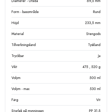
Diameter - Utsida
69,5
mm
Form - basområde
Rund
Höjd
233,5
mm
Material
Stengods
Tillverkningsland
Tyskland
Tryckbar
Ja
Vikt
475
, 520
g
Volym
500
ml
Volym - max
530
ml
Färg
Vit
Storlek på mynningen
PP 31,5