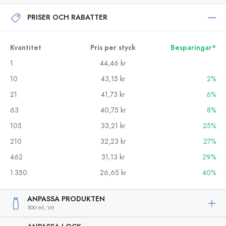
PRISER OCH RABATTER
Kvantitet
Pris per styck
Besparingar*
1
44,46 kr
10
43,15 kr
2%
21
41,73 kr
6%
63
40,75 kr
8%
105
33,21 kr
25%
210
32,23 kr
27%
462
31,13 kr
29%
1.350
26,65 kr
40%
ANPASSA PRODUKTEN
500 ml,
Vit