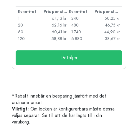
 styck
Kvantitet
Pris per styck
Kvantitet
Pris per styck
kr
1
64,13 kr
240
50,25 kr
kr
20
62,16 kr
480
46,75 kr
kr
60
60,41 kr
1.740
44,90 kr
kr
120
58,88 kr
6.880
38,67 kr
Detaljer
*Rabatt innebär en besparing jämfört med det
ordinarie priset.
Viktigt:
Om locken är konfigurerbara måste dessa
väljas separat. Se till att de har lagts till i din
varukorg.