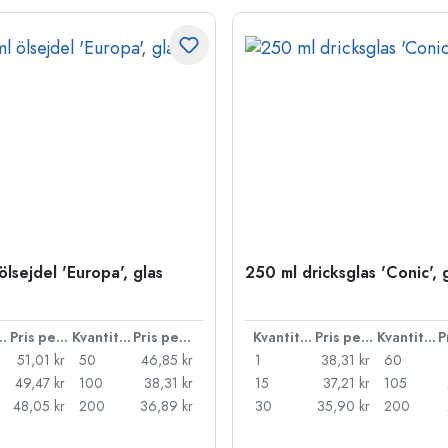
lsejdel 'Europa', glas
250 ml dricksglas 'Conic', 
ntitet
Pris per styck
Kvantitet
Pris per styck
Kvantitet
Pris per styck
Kvantitet
51,01 kr
50
46,85 kr
1
38,31 kr
60
49,47 kr
100
38,31 kr
15
37,21 kr
105
48,05 kr
200
36,89 kr
30
35,90 kr
200