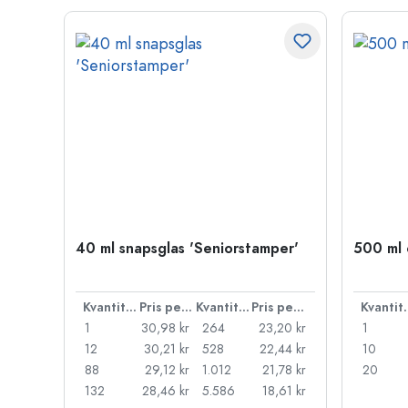
40 ml snapsglas 'Seniorstamper'
500 ml ö
Kvantitet
Pris per styck
Kvantitet
Pris per styck
Kva
1
30,98 kr
264
23,20 kr
1
12
30,21 kr
528
22,44 kr
10
88
29,12 kr
1.012
21,78 kr
20
132
28,46 kr
5.586
18,61 kr