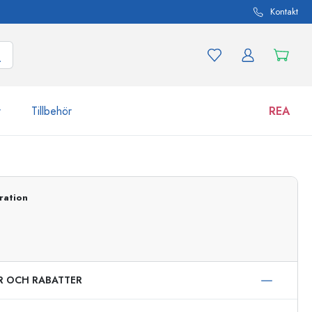
Kontakt
r
Tillbehör
REA
 och produktvarianter
Burkar
Upptäck nu
ration
Handla nu
ER OCH RABATTER