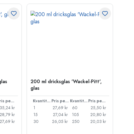
glas
200 ml dricksglas 'Wackel-Pitt',
glas
Pris per styck
Kvantitet
Pris per styck
Kvantitet
Pris per styck
35,24 kr
1
27,69 kr
60
25,50 kr
28,79 kr
15
27,04 kr
105
20,80 kr
27,69 kr
30
26,05 kr
250
20,03 kr