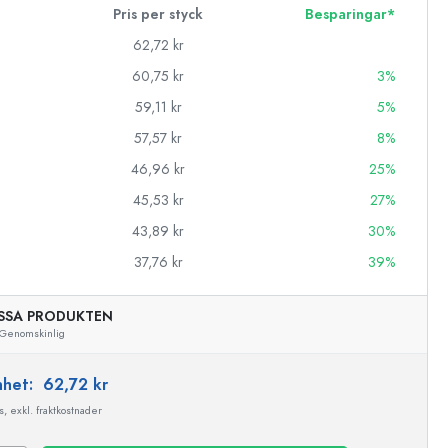
Pris per styck
Besparingar*
62,72 kr
60,75 kr
3%
59,11 kr
5%
57,57 kr
8%
46,96 kr
25%
45,53 kr
27%
43,89 kr
30%
37,76 kr
39%
SSA PRODUKTEN
Genomskinlig
Exemplarisk representation
enhet:
62,72 kr
, exkl. fraktkostnader