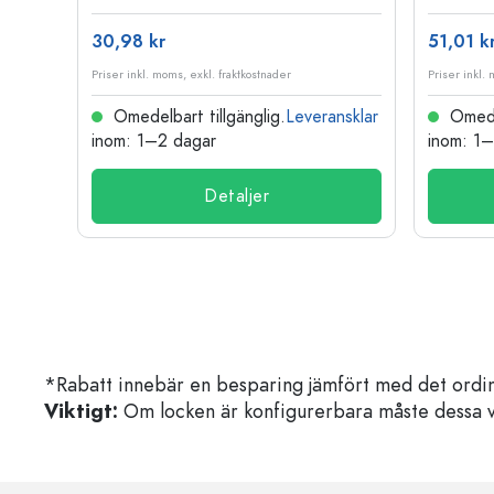
30,98 kr
51,01 k
Priser inkl. moms, exkl. fraktkostnader
Priser inkl.
Omedelbart tillgänglig.
Leveransklar
Omedel
inom: 1–2 dagar
inom: 1
Detaljer
*Rabatt innebär en besparing jämfört med det ordin
Viktigt:
Om locken är konfigurerbara måste dessa välja