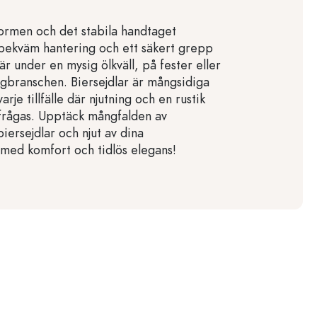
formen och det stabila handtaget
bekväm hantering och ett säkert grepp
är under en mysig ölkväll, på fester eller
gbranschen. Biersejdlar är mångsidiga
varje tillfälle där njutning och en rustik
frågas. Upptäck mångfalden av
biersejdlar och njut av dina
 med komfort och tidlös elegans!