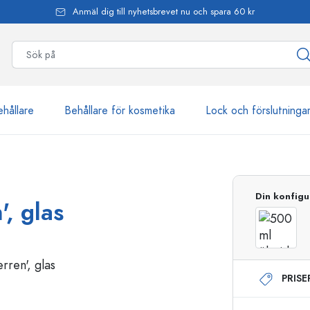
Anmäl dig till nyhetsbrevet nu och spara 60 kr
ehållare
Behållare för kosmetika
Lock och förslutninga
mer än 2 500 produkter
Din konfigu
', glas
Estal-flaskor
PRIS
Dispenserflaskor
Airless dispenser
Sprayflaskor
Roll on-flaskor