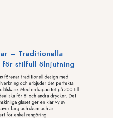
lar – Traditionella
 för stilfull ölnjutning
las förenar traditionell design med
illverkning och erbjuder det perfekta
 ölälskare. Med en kapacitet på 300 till
dealiska för öl och andra drycker. Det
skinliga glaset ger en klar vy av
äver färg och skum och är
ert för enkel rengöring.