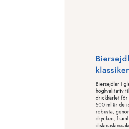
Biersejd
klassiker
Biersejdlar i g
högkvalitativ t
drickkärlet för
500 ml är de i
robusta, genom
drycken, framh
diskmaskinssäk