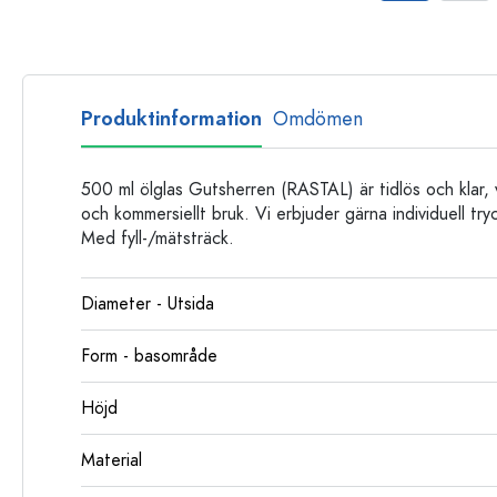
Glasflaskor
Plastflaskor
Produktinformation
Omdömen
500 ml ölglas Gutsherren (RASTAL) är tidlös och klar, v
och kommersiellt bruk. Vi erbjuder gärna individuell tr
Med fyll-/mätsträck.
Diameter - Utsida
Form - basområde
Höjd
Material