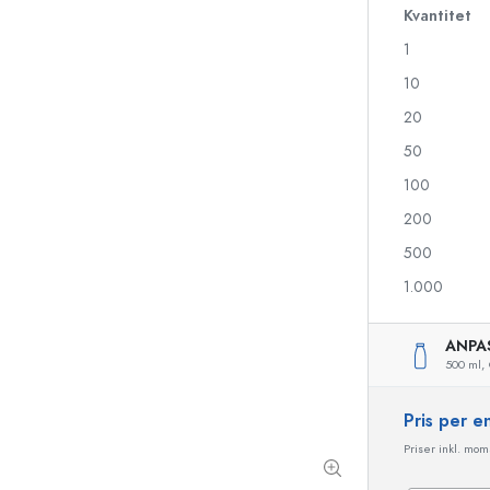
Kvantitet
1
Likörflaskor
Flaskor med motiv
10
Juiceflaskor
Ginflaskor
20
Parfymflaskor
Julflaskor
50
Nagellacksflaskor
Alla hjärtans dag
Miniflaskor
Dekorativa flaskor
100
Klämflaskor
200
Konserveringsflaskor
500
1.000
Flaskor med speciell form
Cylinderflaskor
ANPA
Flaskor med rund axel
Ballongflaskor
500 ml,
Fickpluntor
Flaskor med bred hals
Pris per 
Priser inkl. moms