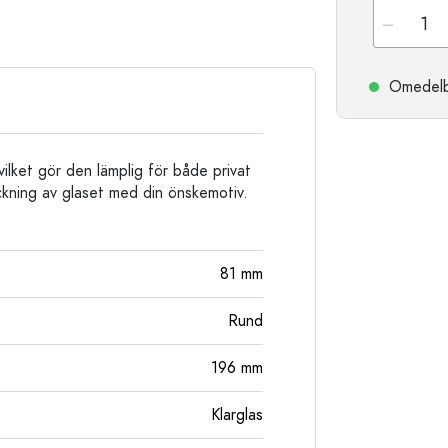
Stengodsflaskor
Aluminiumflaskor
Omedelbar
ilket gör den lämplig för både privat
yckning av glaset med din önskemotiv.
81
mm
Rund
196
mm
Klarglas