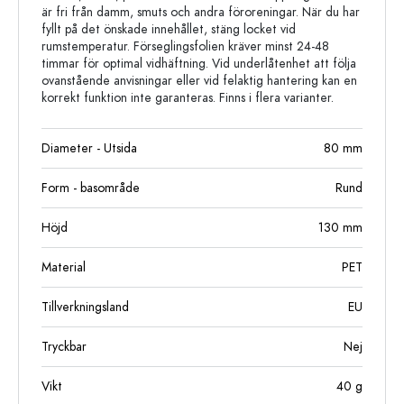
är fri från damm, smuts och andra föroreningar. När du har
fyllt på det önskade innehållet, stäng locket vid
rumstemperatur. Förseglingsfolien kräver minst 24-48
timmar för optimal vidhäftning. Vid underlåtenhet att följa
ovanstående anvisningar eller vid felaktig hantering kan en
korrekt funktion inte garanteras. Finns i flera varianter.
Diameter - Utsida
80
mm
Form - basområde
Rund
Höjd
130
mm
Material
PET
Tillverkningsland
EU
Tryckbar
Nej
Vikt
40
g