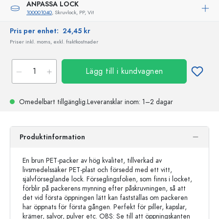
ANPASSA LOCK
100001040
, Skruvlock, PP, Vit
Pris per enhet:
24,45 kr
Priser inkl. moms, exkl. fraktkostnader
Lägg till i kundvagnen
Omedelbart tillgänglig.
Leveransklar
inom: 1–2 dagar
Produktinformation
En brun PET-packer av hög kvalitet, tillverkad av
livsmedelssäker PET-plast och försedd med ett vitt,
självförseglande lock. Förseglingsfolien, som finns i locket,
förblir på packerens mynning efter påskruvningen, så att
det vid första öppningen lätt kan fastställas om packeren
har öppnats för första gången. Perfekt för piller, kapslar,
krämer, salvor, pulver etc. OBS: Se till att öppningskanten