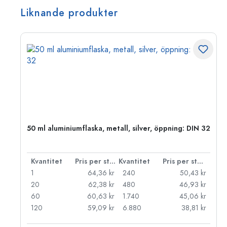
Liknande produkter
50 ml aluminiumflaska, metall, silver, öppning: DIN 32
 styck
Kvantitet
Pris per styck
Kvantitet
Pris per styck
kr
1
64,36 kr
240
50,43 kr
kr
20
62,38 kr
480
46,93 kr
kr
60
60,63 kr
1.740
45,06 kr
kr
120
59,09 kr
6.880
38,81 kr