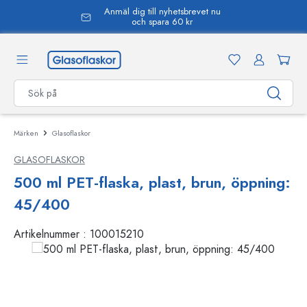
Anmäl dig till nyhetsbrevet nu
uvudinnehåll
och spara 60 kr
Märken
Glasoflaskor
GLASOFLASKOR
500 ml PET-flaska, plast, brun, öppning:
45/400
Artikelnummer :
100015210