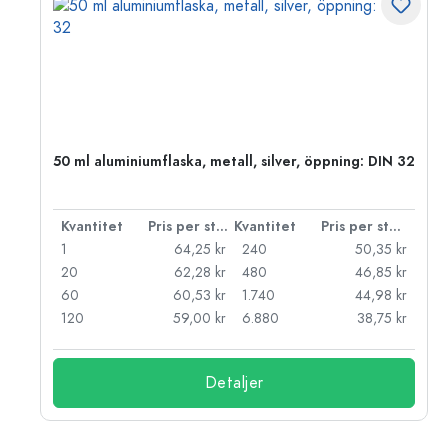
 PP
50 ml aluminiumflaska, metall, silver, öppning: DIN 32
 styck
Kvantitet
Pris per styck
Kvantitet
Pris per styck
kr
1
64,25 kr
240
50,35 kr
kr
20
62,28 kr
480
46,85 kr
kr
60
60,53 kr
1.740
44,98 kr
kr
120
59,00 kr
6.880
38,75 kr
Detaljer