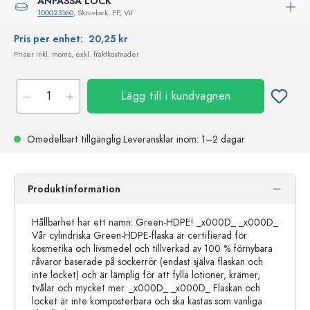
ANPASSA LOCK
100023160
, Skruvlock, PP, Vit
Pris per enhet:
20,25 kr
Priser inkl. moms, exkl. fraktkostnader
Lägg till i kundvagnen
Omedelbart tillgänglig.
Leveransklar
inom: 1–2 dagar
Produktinformation
Hållbarhet har ett namn: Green-HDPE! _x000D_ _x000D_
Vår cylindriska Green-HDPE-flaska är certifierad för
kosmetika och livsmedel och tillverkad av 100 % förnybara
råvaror baserade på sockerrör (endast själva flaskan och
inte locket) och är lämplig för att fylla lotioner, krämer,
tvålar och mycket mer. _x000D_ _x000D_ Flaskan och
locket är inte komposterbara och ska kastas som vanliga