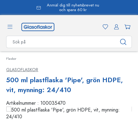
Anmäl dig till nyhetsbrevet nu
uvudinnehåll
och spara 60 kr
Flaskor
GLASOFLASKOR
500 ml plastflaska 'Pipe', grön HDPE,
vit, mynning: 24/410
Artikelnummer :
100035470