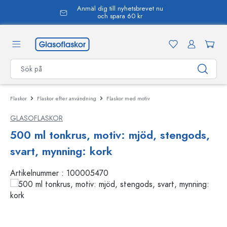
Anmäl dig till nyhetsbrevet nu
uvudinnehåll
och spara 60 kr
Flaskor
Flaskor efter användning
Flaskor med motiv
GLASOFLASKOR
500 ml tonkrus, motiv: mjöd, stengods,
svart, mynning: kork
Artikelnummer :
100005470