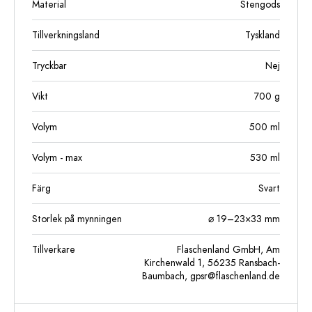
Material
Stengods
Tillverkningsland
Tyskland
Tryckbar
Nej
Vikt
700
g
Volym
500
ml
Volym - max
530
ml
Färg
Svart
Storlek på mynningen
⌀ 19–23×33 mm
Tillverkare
Flaschenland GmbH, Am
Kirchenwald 1, 56235 Ransbach-
Baumbach,
gpsr@flaschenland.de