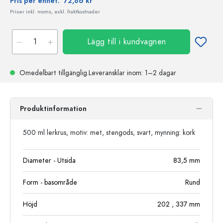
Pris per enhet:
72,86 kr
Priser inkl. moms, exkl. fraktkostnader
Lägg till i kundvagnen
Omedelbart tillgänglig.
Leveransklar
inom: 1–2 dagar
Produktinformation
500 ml lerkrus, motiv: met, stengods, svart, mynning: kork
Diameter - Utsida
83,5
mm
Form - basområde
Rund
Höjd
202
, 337
mm