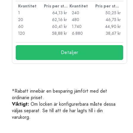
 styck
Kvantitet
Pris per styck
Kvantitet
Pris per styck
kr
1
64,13 kr
240
50,25 kr
kr
20
62,16 kr
480
46,75 kr
kr
60
60,41 kr
1.740
44,90 kr
kr
120
58,88 kr
6.880
38,67 kr
Detaljer
*Rabatt innebär en besparing jämfört med det
ordinarie priset.
Viktigt:
Om locken är konfigurerbara måste dessa
väljas separat. Se till att de har lagts till i din
varukorg.