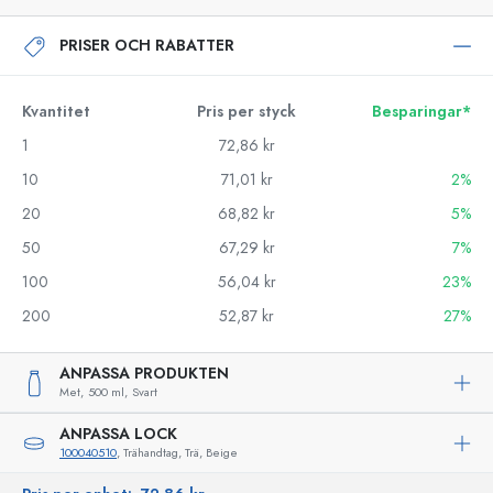
PRISER OCH RABATTER
Kvantitet
Pris per styck
Besparingar*
1
72,86 kr
10
71,01 kr
2%
20
68,82 kr
5%
50
67,29 kr
7%
100
56,04 kr
23%
200
52,87 kr
27%
ANPASSA PRODUKTEN
Met,
500 ml,
Svart
ANPASSA LOCK
100040510
, Trähandtag, Trä, Beige