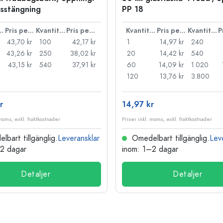
sstängning
PP 18
ntitet
Pris per styck
Kvantitet
Pris per styck
Kvantitet
Pris per styck
Kvantitet
43,70 kr
100
42,17 kr
1
14,97 kr
240
43,26 kr
250
38,02 kr
20
14,42 kr
540
43,15 kr
540
37,91 kr
60
14,09 kr
1.020
120
13,76 kr
3.800
r
14,97 kr
 moms, exkl. fraktkostnader
Priser inkl. moms, exkl. fraktkostnader
bart tillgänglig.
Leveransklar
Omedelbart tillgänglig.
Lev
–2 dagar
inom: 1–2 dagar
Detaljer
Detaljer