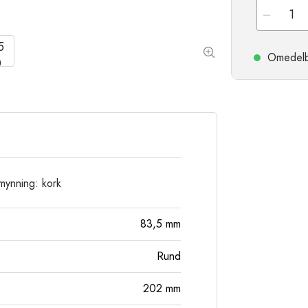
Stengodsflaskor
Aluminiumflaskor
Omedelbar
 mynning: kork
83,5
mm
Rund
202
mm