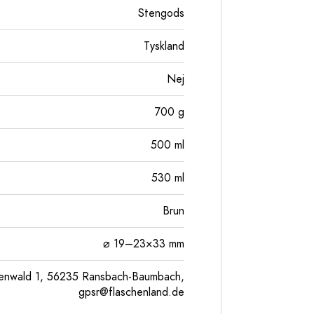
Stengods
Tyskland
Nej
700
g
500
ml
530
ml
Brun
⌀ 19–23×33 mm
enwald 1, 56235 Ransbach-Baumbach,
gpsr@flaschenland.de