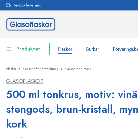
Snabb leverans
 sökning
Hoppa till huvudnavigering
Produkter
Flaskor
Burkar
Förvaringsb
Flaskor
Flaskor efter användning
Flaskor med motiv
Flaskor
Till kategori Flaskor
GLASOFLASKOR
Burkar
Flaskor efter märke
500 ml tonkrus, motiv: vinä
WECK-flaskor
Förvaringsbehållare
stengods, brun-kristall, my
Porslin
Flaskor efter funktion
kork
Flaskor med pipett
Behållare för kosmetika
Flaskor med patentkork