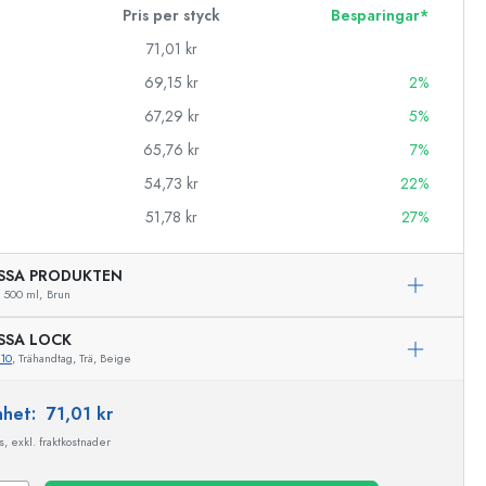
Pris per styck
Besparingar*
71,01 kr
69,15 kr
2%
67,29 kr
5%
65,76 kr
7%
54,73 kr
22%
51,78 kr
27%
SSA PRODUKTEN
500 ml,
Brun
SSA LOCK
10
, Trähandtag, Trä, Beige
enhet:
71,01 kr
, exkl. fraktkostnader
Exemplarisk representation