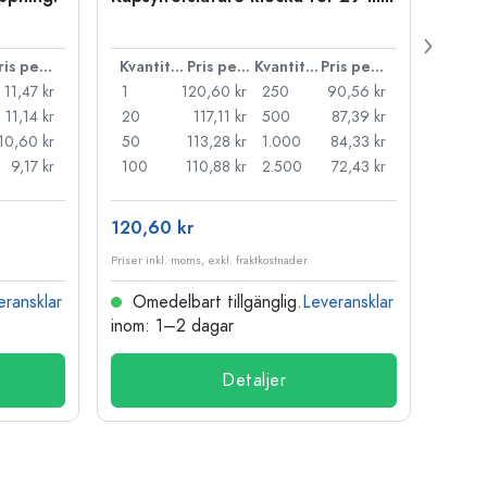
Carré
38 m
Pris per styck
Kvantitet
Pris per styck
Kvantitet
Pris per styck
11,47 kr
1
120,60 kr
250
90,56 kr
1
11,14 kr
20
117,11 kr
500
87,39 kr
24
10,60 kr
50
113,28 kr
1.000
84,33 kr
72
9,17 kr
100
110,88 kr
2.500
72,43 kr
120
120,60 kr
15,73
Priser inkl. moms, exkl. fraktkostnader
Priser i
eransklar
Omedelbart tillgänglig.
Leveransklar
Ome
inom: 1–2 dagar
inom:
Detaljer