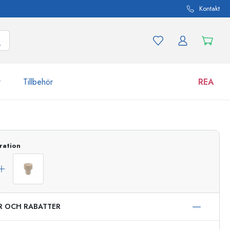
Kontakt
r
Tillbehör
REA
 och produktvarianter
Burkar
Upptäck nu
ration
Handla nu
ER OCH RABATTER