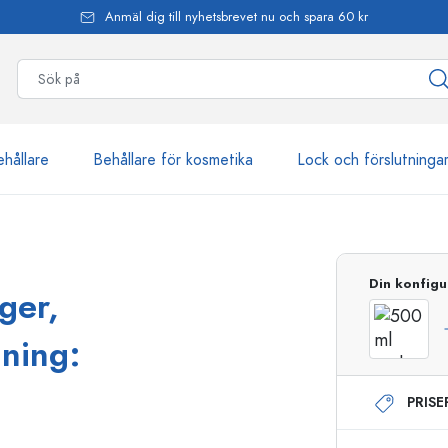
Anmäl dig till nyhetsbrevet nu och spara 60 kr
ehållare
Behållare för kosmetika
Lock och förslutninga
mer än 2 500 produkter
Din konfigu
ger,
Estal-flaskor
nning:
PRIS
Dispenserflaskor
Airless dispenser
Sprayflaskor
Roll on-flaskor