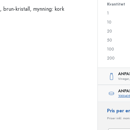
Kvantitet
1
Likörflaskor
Flaskor med motiv
10
Juiceflaskor
Ginflaskor
20
Parfymflaskor
Julflaskor
50
Nagellacksflaskor
Alla hjärtans dag
Miniflaskor
Dekorativa flaskor
100
Klämflaskor
200
Konserveringsflaskor
ANPA
Vinegar,
Flaskor med speciell form
Cylinderflaskor
ANPA
Flaskor med rund axel
Ballongflaskor
1000405
Fickpluntor
Flaskor med bred hals
Pris per 
Priser inkl. moms