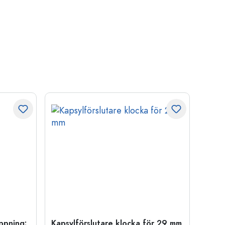
öppning:
Kapsylförslutare klocka för 29 mm
500 m