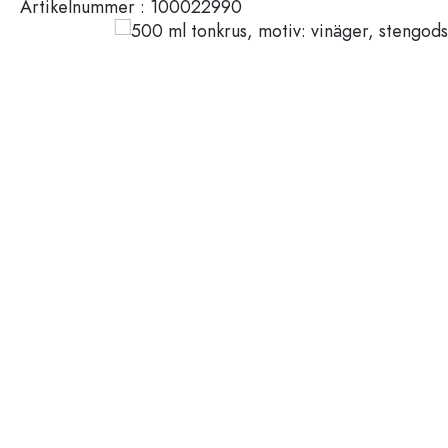
Artikelnummer :
100022990
Plastbehållare
Flaskor efter användning
Lock och förslutningar
Vinäger- och oljeflaskor
Vinflaskor
Tillbehör
Ölflaskor
Dricksflaskor
Märken
Medicinflaskor
Mjölkflaskor
REA
Spritflaskor
Nyheter
Flaskor efter form
Guide
Apoteksflaskor
Flaskor med handtag
Recepten
Flaskor med lång hals
Polygonala flaskor
Flaskor efter material