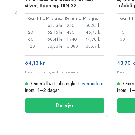
P 28
silver, öppning: DIN 32
trådbåg
Pris per styck
Kvantitet
Pris per styck
Kvantitet
Pris per styck
Kva
,71 kr
1
64,13 kr
240
50,25 kr
1
,27 kr
20
62,16 kr
480
46,75 kr
10
,83 kr
60
60,41 kr
1.740
44,90 kr
50
,52 kr
120
58,88 kr
6.880
38,67 kr
64,13 kr
43,70 k
Priser inkl. moms, exkl. fraktkostnader
Priser inkl.
nsklar
Omedelbart tillgänglig.
Leveransklar
Omedel
inom: 1–2 dagar
inom: 1
Detaljer