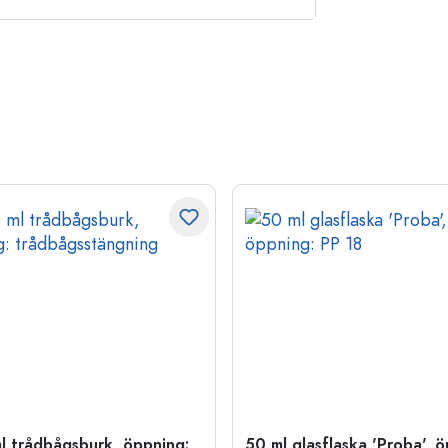
l trådbågsburk, öppning:
50 ml glasflaska 'Proba', 