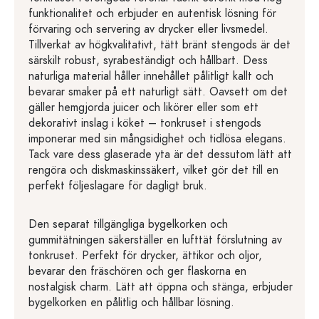
funktionalitet och erbjuder en autentisk lösning för
förvaring och servering av drycker eller livsmedel.
Tillverkat av högkvalitativt, tätt bränt stengods är det
särskilt robust, syrabeständigt och hållbart. Dess
naturliga material håller innehållet pålitligt kallt och
bevarar smaker på ett naturligt sätt. Oavsett om det
gäller hemgjorda juicer och likörer eller som ett
dekorativt inslag i köket – tonkruset i stengods
imponerar med sin mångsidighet och tidlösa elegans.
Tack vare dess glaserade yta är det dessutom lätt att
rengöra och diskmaskinssäkert, vilket gör det till en
perfekt följeslagare för dagligt bruk.
Den separat tillgängliga bygelkorken och
gummitätningen säkerställer en lufttät förslutning av
tonkruset. Perfekt för drycker, ättikor och oljor,
bevarar den fräschören och ger flaskorna en
nostalgisk charm. Lätt att öppna och stänga, erbjuder
bygelkorken en pålitlig och hållbar lösning.