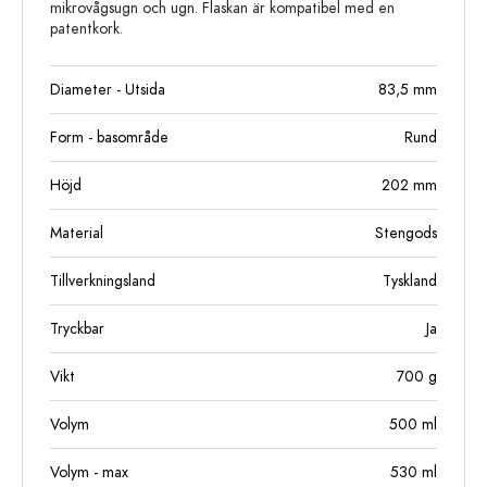
mikrovågsugn och ugn. Flaskan är kompatibel med en
patentkork.
Diameter - Utsida
83,5
mm
Form - basområde
Rund
Höjd
202
mm
Material
Stengods
Tillverkningsland
Tyskland
Tryckbar
Ja
Vikt
700
g
Volym
500
ml
Volym - max
530
ml