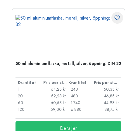
 PP
50 ml aluminiumflaska, metall, silver, öppning: DIN 32
 styck
Kvantitet
Pris per styck
Kvantitet
Pris per styck
kr
1
64,25 kr
240
50,35 kr
kr
20
62,28 kr
480
46,85 kr
kr
60
60,53 kr
1.740
44,98 kr
kr
120
59,00 kr
6.880
38,75 kr
Detaljer