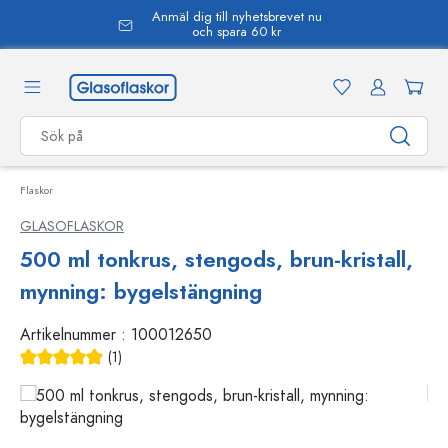
Anmäl dig till nyhetsbrevet nu
uvudinnehåll
och spara 60 kr
Flaskor
GLASOFLASKOR
500 ml tonkrus, stengods, brun-kristall,
mynning: bygelstängning
Artikelnummer :
100012650
(1)
Genomsnittligt betyg på 5 av 5 stjärnor