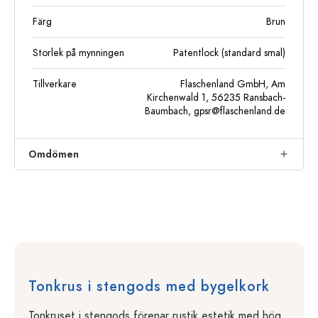
Färg
Brun
Storlek på mynningen
Patentlock (standard smal)
Tillverkare
Flaschenland GmbH, Am
Kirchenwald 1, 56235 Ransbach-
Baumbach,
gpsr@flaschenland.de
Omdömen
Tonkrus i stengods med bygelkork
Tonkruset i stengods förenar rustik estetik med hög