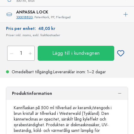
500 ml,
Brun
ANPASSA LOCK
100018820
, Patentkork, PP, Flerfärgad
Pris per enhet:
48,05 kr
Priser inkl. moms, exkl. fraktkostnader
Lägg till i kundvagnen
Omedelbart tillgänglig.
Leveransklar
inom: 1–2 dagar
Produktinformation
Kannflaskan på 500 ml tillverkad av keramik/stengods i
brun kristall är tillverkad i Westerwald (Tyskland). Den
kännetecknas av opacitet, särskilt lång kyleffekt och
syrabeständighet. Produkten är diskmaskinssäker, UV-
beständig, köld- och värmetålig samt lämplig för