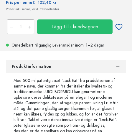
Pris per enhet:
102,40 kr
Priser inkl. moms, exkl. fraktkostnader
Lägg till i kundvagnen
Omedelbart tillgänglig.
Leveransklar
inom: 1–2 dagar
Produktinformation
Med 500 ml patentglasset 'Lock-Eat' fra produktserien af
samme navn, der kommer fra det italienske kvalitets- og
traditionsmærke LUIGI BORMIOLI kan gourmeterne
opbevare deres delikatesser på en elegant og moderne
måde. Gummiringen, den aftagelige patentlukning i rustfrit
stål og det pæne glaslåg sørger tilsammen for, at glasset
nemt kan åbnes, fyldes op og lukkes, og for at det forbliver
lufttæt. Takket være deres innovative design er 'Lock-Eat'-
patentglassene oplagte som portions- og drikkeglas,
desuden er de stabelbare og kan opbevares på en