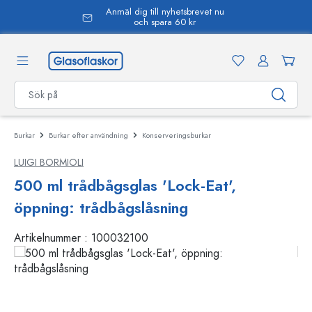
Anmäl dig till nyhetsbrevet nu
uvudinnehåll
och spara 60 kr
Burkar
Burkar efter användning
Konserveringsburkar
LUIGI BORMIOLI
500 ml trådbågsglas 'Lock-Eat',
öppning: trådbågslåsning
Artikelnummer :
100032100