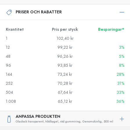
PRISER OCH RABATTER
Kvantitet
Pris per styck
Besparingar*
1
102,40 kr
12
99,22 kr
3%
48
96,26 kr
5%
96
93,85 kr
8%
144
73,24 kr
28%
252
70,28 kr
31%
504
67,64 kr
33%
1.008
65,12 kr
36%
ANPASSA PRODUKTEN
Glaslock transparent, trådbygel, röd gummiring,
Genomskinlig,
500 ml