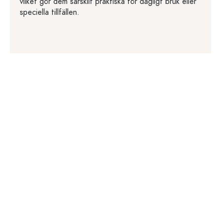
vilket gör dem särskilt praktiska för dagligt bruk eller
speciella tillfällen.