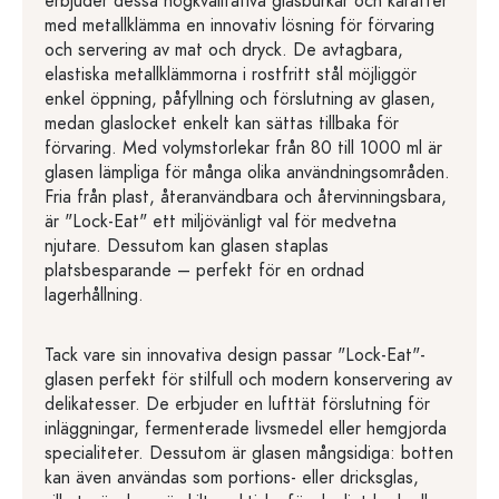
erbjuder dessa högkvalitativa glasburkar och karaffer
med metallklämma en innovativ lösning för förvaring
och servering av mat och dryck. De avtagbara,
elastiska metallklämmorna i rostfritt stål möjliggör
enkel öppning, påfyllning och förslutning av glasen,
medan glaslocket enkelt kan sättas tillbaka för
förvaring. Med volymstorlekar från 80 till 1000 ml är
glasen lämpliga för många olika användningsområden.
Fria från plast, återanvändbara och återvinningsbara,
är "Lock-Eat" ett miljövänligt val för medvetna
njutare. Dessutom kan glasen staplas
platsbesparande – perfekt för en ordnad
lagerhållning.
Tack vare sin innovativa design passar "Lock-Eat"-
glasen perfekt för stilfull och modern konservering av
delikatesser. De erbjuder en lufttät förslutning för
inläggningar, fermenterade livsmedel eller hemgjorda
specialiteter. Dessutom är glasen mångsidiga: botten
kan även användas som portions- eller dricksglas,