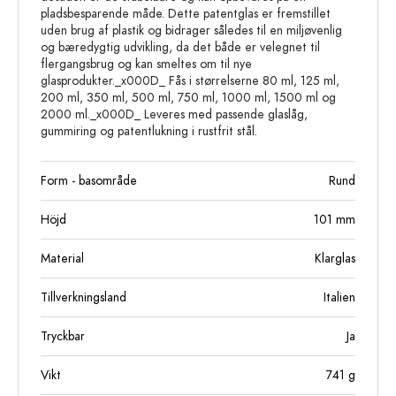
pladsbesparende måde. Dette patentglas er fremstillet
uden brug af plastik og bidrager således til en miljøvenlig
og bæredygtig udvikling, da det både er velegnet til
flergangsbrug og kan smeltes om til nye
glasprodukter._x000D_ Fås i størrelserne 80 ml, 125 ml,
200 ml, 350 ml, 500 ml, 750 ml, 1000 ml, 1500 ml og
2000 ml._x000D_ Leveres med passende glaslåg,
gummiring og patentlukning i rustfrit stål.
Form - basområde
Rund
Höjd
101
mm
Material
Klarglas
Tillverkningsland
Italien
Tryckbar
Ja
Vikt
741
g