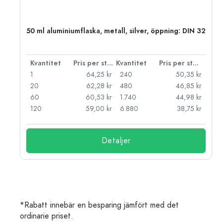
 PP
50 ml aluminiumflaska, metall, silver, öppning: DIN 32
 styck
Kvantitet
Pris per styck
Kvantitet
Pris per styck
kr
1
64,25 kr
240
50,35 kr
kr
20
62,28 kr
480
46,85 kr
kr
60
60,53 kr
1.740
44,98 kr
kr
120
59,00 kr
6.880
38,75 kr
Detaljer
*Rabatt innebär en besparing jämfört med det
ordinarie priset.