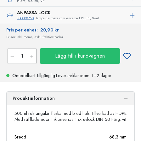
HDPE,
500 ml,
Vit
ANPASSA LOCK
100000760
, Tampa de rosca com encaixe EPE, PP, Svart
Pris per enhet:
20,90 kr
Priser inkl. moms, exkl. fraktkostnader
Lägg till i kundvagnen
Omedelbart tillgänglig.
Leveransklar
inom: 1–2 dagar
Produktinformation
500ml rektangulär flaska med bred hals, tillverkad av HDPE
Med räfflade sidor. Inklusive svart skruvlock DIN 60 Färg: vit
Bredd
68,3
mm