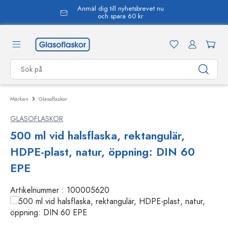
Anmäl dig till nyhetsbrevet nu
uvudinnehåll
och spara 60 kr
Märken
Glasoflaskor
GLASOFLASKOR
500 ml vid halsflaska, rektangulär,
HDPE-plast, natur, öppning: DIN 60
EPE
Artikelnummer :
100005620