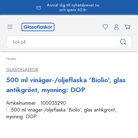
Anmäl dig till nyhetsbrevet nu
uvudinnehåll
och spara 60 kr
Flaskor
GLASOFLASKOR
500 ml vinäger-/oljeflaska 'Biolio', glas
antikgrönt, mynning: DOP
Artikelnummer :
100035290