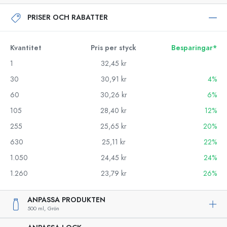
PRISER OCH RABATTER
Kvantitet
Pris per styck
Besparingar*
1
32,45 kr
30
30,91 kr
4%
60
30,26 kr
6%
105
28,40 kr
12%
255
25,65 kr
20%
630
25,11 kr
22%
1.050
24,45 kr
24%
1.260
23,79 kr
26%
ANPASSA PRODUKTEN
500 ml,
Grön