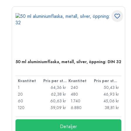
50 ml aluminiumflaska, metall, silver, öppning: DIN 32
 styck
Kvantitet
Pris per styck
Kvantitet
Pris per styck
kr
1
64,36 kr
240
50,43 kr
kr
20
62,38 kr
480
46,93 kr
kr
60
60,63 kr
1.740
45,06 kr
kr
120
59,09 kr
6.880
38,81 kr
Detaljer