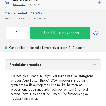
ANPASSA LOCK
100035090
, DOP, PP, Svart
Pris per enhet:
32,45 kr
Priser inkl. moms, exkl. fraktkostnader
Lägg till i kundvagnen
Omedelbart tillgänglig.
Leveransklar
inom: 1–2 dagar
Produktinformation
Kvalitetsglas "Made in Italy"! Vår runda 500 ml antikgröna
vinäger-/olje-flaska "Biolio" DOP imponerar med sin
symmetriska flaskkropp med sina mjuka, harmoniskt
proportionerade runda axlar och botten som är utförd i
samma form. Den är därför utmärkt för förpackning av
högkvalitativa oljor.