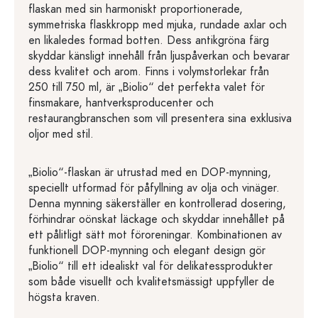
flaskan med sin harmoniskt proportionerade,
symmetriska flaskkropp med mjuka, rundade axlar och
en likaledes formad botten. Dess antikgröna färg
skyddar känsligt innehåll från ljuspåverkan och bevarar
dess kvalitet och arom. Finns i volymstorlekar från
250 till 750 ml, är „Biolio“ det perfekta valet för
finsmakare, hantverksproducenter och
restaurangbranschen som vill presentera sina exklusiva
oljor med stil.
„Biolio“-flaskan är utrustad med en DOP-mynning,
speciellt utformad för påfyllning av olja och vinäger.
Denna mynning säkerställer en kontrollerad dosering,
förhindrar oönskat läckage och skyddar innehållet på
ett pålitligt sätt mot föroreningar. Kombinationen av
funktionell DOP-mynning och elegant design gör
„Biolio“ till ett idealiskt val för delikatessprodukter
som både visuellt och kvalitetsmässigt uppfyller de
högsta kraven.