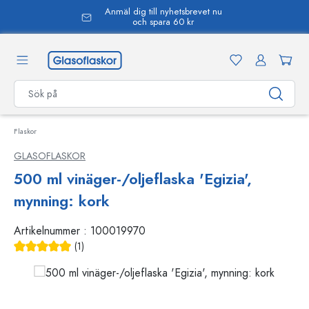
Anmäl dig till nyhetsbrevet nu
uvudinnehåll
och spara 60 kr
Flaskor
GLASOFLASKOR
500 ml vinäger-/oljeflaska 'Egizia',
mynning: kork
Artikelnummer :
100019970
(1)
Genomsnittligt betyg på 5 av 5 stjärnor