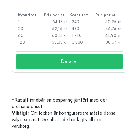
 styck
Kvantitet
Pris per styck
Kvantitet
Pris per styck
kr
1
64,13 kr
240
50,25 kr
kr
20
62,16 kr
480
46,75 kr
kr
60
60,41 kr
1.740
44,90 kr
kr
120
58,88 kr
6.880
38,67 kr
Detaljer
*Rabatt innebär en besparing jämfört med det
ordinarie priset.
Viktigt:
Om locken är konfigurerbara måste dessa
väljas separat. Se till att de har lagts till i din
varukorg.