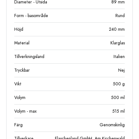
Diameter - Utsida
89
mm
Form - basområde
Rund
Höjd
240
mm
Material
Klarglas
Tillverkningsland
Italien
Tryckbar
Nej
Vikt
500
g
Volym
500
ml
Volym - max
515
ml
Färg
Genomskinlig
Tillverkare
Flaschenland GmbH, Am Kirchenwald