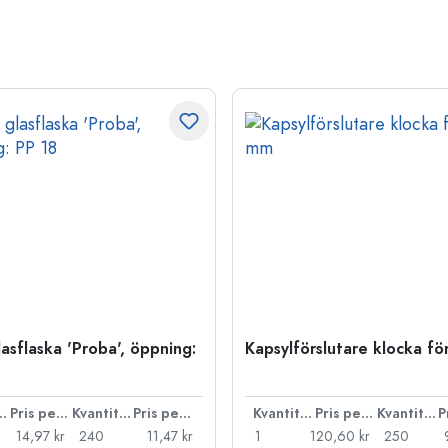
lasflaska 'Proba', öppning:
Kapsylförslutare klocka f
ntitet
Pris per styck
Kvantitet
Pris per styck
Kvantitet
Pris per styck
Kvantitet
14,97 kr
240
11,47 kr
1
120,60 kr
250