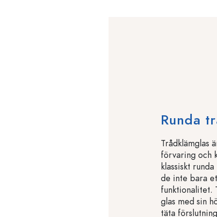
Runda t
Trådklämglas ä
förvaring och 
klassiskt rund
de inte bara et
funktionalitet.
glas med sin h
täta förslutnin