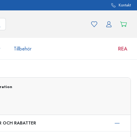
Kontakt
r
Tillbehör
REA
 och produktvarianter
Burkar
Upptäck nu
ration
Handla nu
ER OCH RABATTER