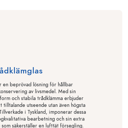
rådklämglas
r en beprövad lösning för hållbar
konservering av livsmedel. Med sin
a form och stabila trådklämma erbjuder
t tilltalande utseende utan även högsta
 Tillverkade i Tyskland, imponerar dessa
ögkvalitativa bearbetning och sin extra
g som säkerställer en lufttät försegling.