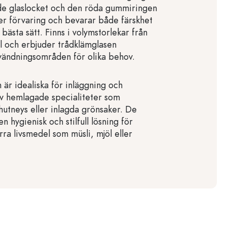
de glaslocket och den röda gummiringen
er förvaring och bevarar både färskhet
ästa sätt. Finns i volymstorlekar från
ml och erbjuder trådklämglasen
vändningsområden för olika behov.
 är idealiska för inläggning och
v hemlagade specialiteter som
utneys eller inlagda grönsaker. De
n hygienisk och stilfull lösning för
rra livsmedel som müsli, mjöl eller