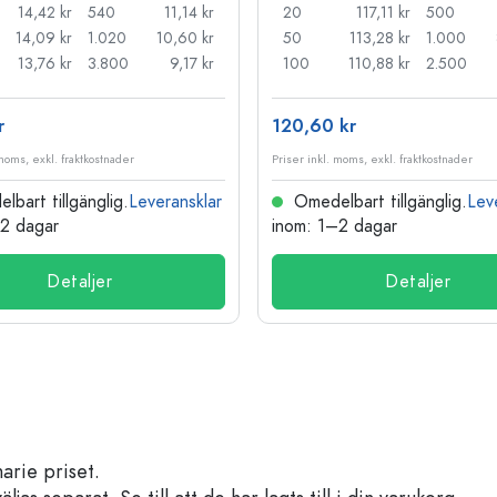
14,42 kr
540
11,14 kr
20
117,11 kr
500
14,09 kr
1.020
10,60 kr
50
113,28 kr
1.000
13,76 kr
3.800
9,17 kr
100
110,88 kr
2.500
r
120,60 kr
 moms, exkl. fraktkostnader
Priser inkl. moms, exkl. fraktkostnader
bart tillgänglig.
Leveransklar
Omedelbart tillgänglig.
Lev
–2 dagar
inom: 1–2 dagar
Detaljer
Detaljer
arie priset.