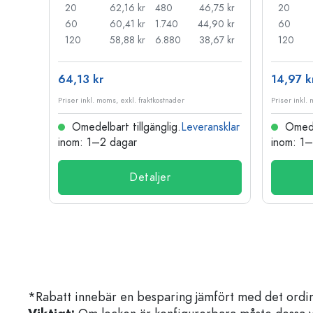
,74 kr
20
62,16 kr
480
46,75 kr
20
,41 kr
60
60,41 kr
1.740
44,90 kr
60
,10 kr
120
58,88 kr
6.880
38,67 kr
120
64,13 kr
14,97 k
Priser inkl. moms, exkl. fraktkostnader
Priser inkl.
nsklar
Omedelbart tillgänglig.
Leveransklar
Omedel
inom: 1–2 dagar
inom: 1
Detaljer
*Rabatt innebär en besparing jämfört med det ordin