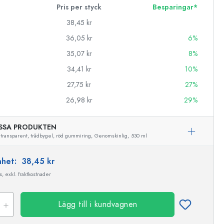
Pris per styck
Besparingar*
38,45 kr
36,05 kr
6%
35,07 kr
8%
34,41 kr
10%
27,75 kr
27%
26,98 kr
29%
SSA PRODUKTEN
 transparent, trådbygel, röd gummiring,
Genomskinlig,
530 ml
enhet:
38,45 kr
, exkl. fraktkostnader
Lägg till i kundvagnen
Exemplarisk representation