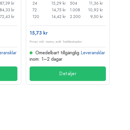
87,39 kr
24
15,29 kr
504
11,36 kr
20
84,33 kr
72
14,75 kr
1.008
10,92 kr
50
72,43 kr
120
14,42 kr
2.200
9,50 kr
100
15,73 kr
8,41 
Priser inkl. moms, exkl. fraktkostnader
Priser i
eransklar
Omedelbart tillgänglig.
Leveransklar
Ome
inom: 1–2 dagar
inom:
Detaljer