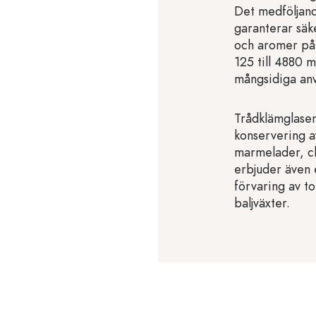
Det medföljan
garanterar säk
och aromer på b
125 till 4880 
mångsidiga an
Trådklämglasen
konservering a
marmelader, ch
erbjuder även e
förvaring av to
baljväxter.