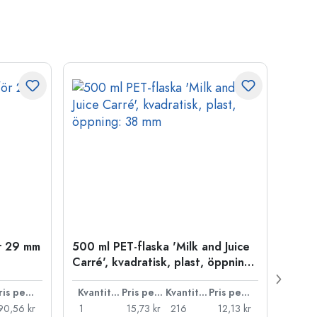
ör 29 mm
500 ml PET-flaska 'Milk and Juice
Skruv
Carré', kvadratisk, plast, öppning:
PP-pl
38 mm
Pris per styck
Kvantitet
Pris per styck
Kvantitet
Pris per styck
90,56 kr
1
15,73 kr
216
12,13 kr
1