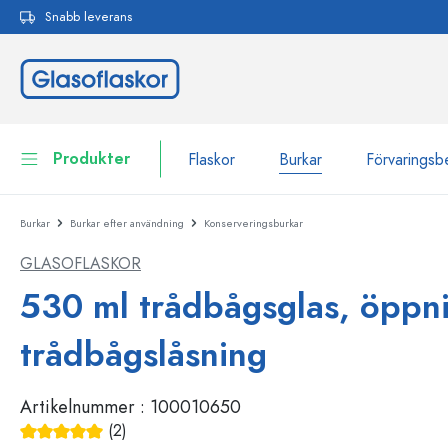
Snabb leverans
 sökning
Hoppa till huvudnavigering
Produkter
Flaskor
Burkar
Förvaringsb
Burkar
Burkar efter användning
Konserveringsburkar
Flaskor
Till kategori Flaskor
GLASOFLASKOR
Burkar
Flaskor efter märke
530 ml trådbågsglas, öppn
WECK-flaskor
Förvaringsbehållare
trådbågslåsning
Porslin
Flaskor efter funktion
Artikelnummer :
100010650
Flaskor med pipett
Behållare för kosmetika
Flaskor med patentkork
(2)