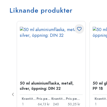
Liknande produkter
50 ml aluminiumflaska, metall,
50 ml g
silver, öppning: DIN 32
PP 18
Pris per styck
Kvantitet
Pris per styck
Kvantitet
Pris per styck
Kva
96 kr
1
64,13 kr
240
50,25 kr
1