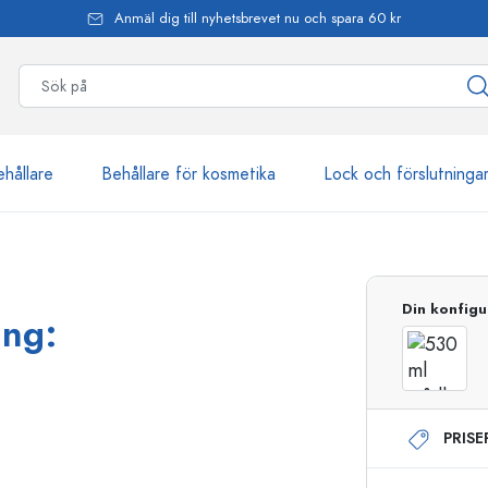
Anmäl dig till nyhetsbrevet nu och spara 60 kr
ehållare
Behållare för kosmetika
Lock och förslutninga
mer än 2 500 produkter
Din konfigu
ing:
Estal-flaskor
PRIS
Dispenserflaskor
Airless dispenser
Sprayflaskor
Roll on-flaskor