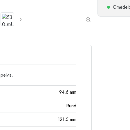
Stengodsflaskor
Omedelbar
Aluminiumflaskor
pelvis.
94,6
mm
Rund
121,5
mm