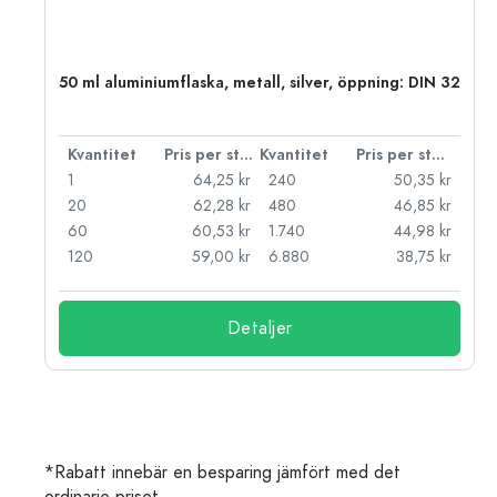
 PP
50 ml aluminiumflaska, metall, silver, öppning: DIN 32
 styck
Kvantitet
Pris per styck
Kvantitet
Pris per styck
kr
1
64,25 kr
240
50,35 kr
kr
20
62,28 kr
480
46,85 kr
kr
60
60,53 kr
1.740
44,98 kr
kr
120
59,00 kr
6.880
38,75 kr
Detaljer
*Rabatt innebär en besparing jämfört med det