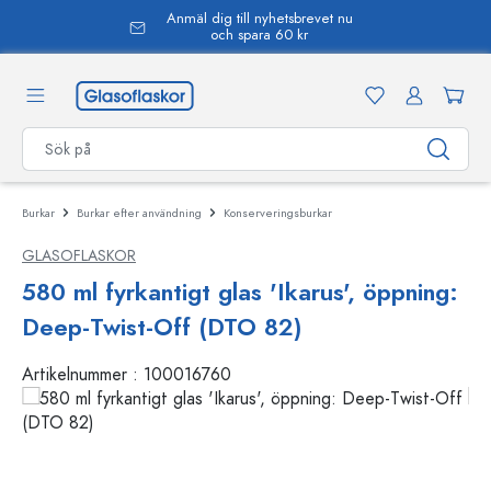
Anmäl dig till nyhetsbrevet nu
uvudinnehåll
och spara 60 kr
Burkar
Burkar efter användning
Konserveringsburkar
GLASOFLASKOR
580 ml fyrkantigt glas 'Ikarus', öppning:
Deep-Twist-Off (DTO 82)
Artikelnummer :
100016760