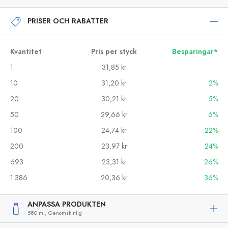
PRISER OCH RABATTER
Kvantitet
Pris per styck
Besparingar*
1
31,85 kr
10
31,20 kr
2%
20
30,21 kr
5%
50
29,66 kr
6%
100
24,74 kr
22%
200
23,97 kr
24%
693
23,31 kr
26%
1.386
20,36 kr
36%
ANPASSA PRODUKTEN
580 ml,
Genomskinlig