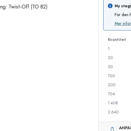
Ny stegi
För den h
Likörflaskor
Flaskor med motiv
Mer info
Juiceflaskor
Ginflaskor
Parfymflaskor
Julflaskor
Kvantitet
Nagellacksflaskor
Alla hjärtans dag
1
Miniflaskor
Dekorativa flaskor
Klämflaskor
20
Konserveringsflaskor
50
100
200
Flaskor med speciell form
Cylinderflaskor
704
Flaskor med rund axel
Ballongflaskor
Fickpluntor
1.408
Flaskor med bred hals
2.640
ANPA