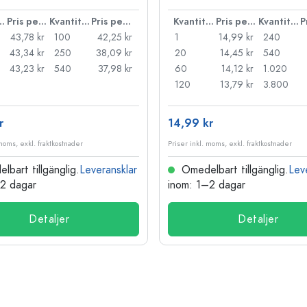
ntitet
Pris per styck
Kvantitet
Pris per styck
Kvantitet
Pris per styck
Kvantitet
43,78 kr
100
42,25 kr
1
14,99 kr
240
43,34 kr
250
38,09 kr
20
14,45 kr
540
43,23 kr
540
37,98 kr
60
14,12 kr
1.020
120
13,79 kr
3.800
r
14,99 kr
 moms, exkl. fraktkostnader
Priser inkl. moms, exkl. fraktkostnader
bart tillgänglig.
Leveransklar
Omedelbart tillgänglig.
Lev
–2 dagar
inom: 1–2 dagar
Detaljer
Detaljer