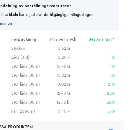
ndelning av beställningskvantiteter
är artikeln har vi justerat de tillgängliga mängdstegen.
rmation
Förpackning
Pris per styck
Besparingar*
Styckvis
16,52 kr
Låda (3 st)
16,20 kr
1%
Stor låda (30 st)
15,76 kr
4%
Stor låda (30 st)
15,32 kr
7%
Stor låda (30 st)
13,02 kr
21%
Stor låda (30 st)
12,70 kr
23%
Stor låda (30 st)
12,15 kr
26%
Pall (2366 st)
10,40 kr
37%
Exemplarisk representation
SSA PRODUKTEN