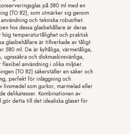
 konserveringsglas på 580 ml med en
ning (TO 82), som utmärker sig genom
 användning och tekniska robusthet.
en hos dessa glasbehållare är deras
 hög temperaturtålighet och praktisk
a glasbehållare är tillverkade av tåligt
r 580 ml. De är kyltåliga, värmetåliga,
, ugnssäkra och diskmaskinsvänliga,
r flexibel användning i olika miljöer.
ingen (TO 82) säkerställer en säker och
ning, perfekt för inläggning och
v livsmedel som gurkor, marmelad eller
e delikatesser. Kombinationen av
 gör detta till det idealiska glaset för