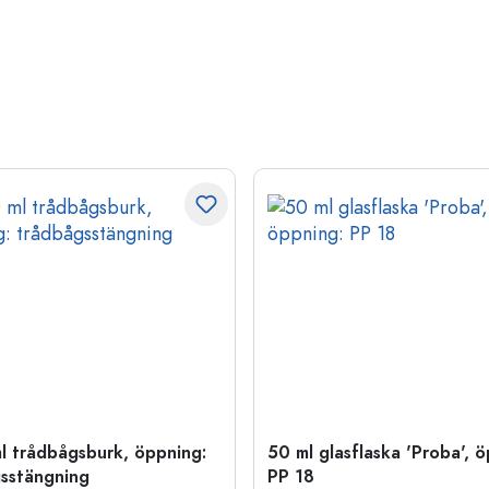
l trådbågsburk, öppning:
50 ml glasflaska 'Proba', 
sstängning
PP 18