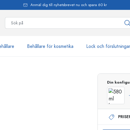
Anmäl dig till nyhetsbrevet nu och spara 60 kr
ehållare
Behållare för kosmetika
Lock och förslutninga
mer än 2 500 produkter
Din konfigu
Estal-flaskor
PRIS
Dispenserflaskor
Airless dispenser
Sprayflaskor
Roll on-flaskor