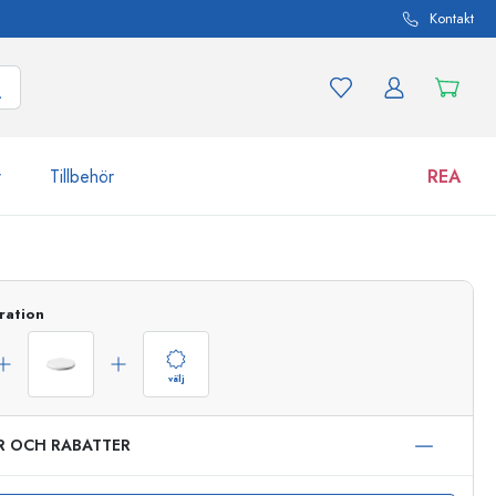
Kontakt
r
Tillbehör
REA
 och produktvarianter
Burkar
Upptäck nu
ration
Handla nu
välj
ER OCH RABATTER