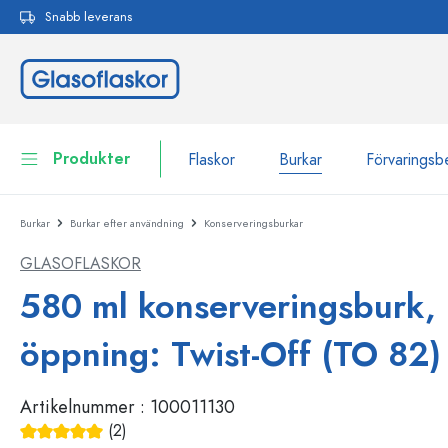
Snabb leverans
 sökning
Hoppa till huvudnavigering
Produkter
Flaskor
Burkar
Förvaringsb
Burkar
Burkar efter användning
Konserveringsburkar
Flaskor
Till kategori Flaskor
GLASOFLASKOR
Burkar
Flaskor efter märke
580 ml konserveringsburk,
WECK-flaskor
Förvaringsbehållare
öppning: Twist-Off (TO 82)
Porslin
Flaskor efter funktion
Artikelnummer :
100011130
Flaskor med pipett
Behållare för kosmetika
Flaskor med patentkork
(2)