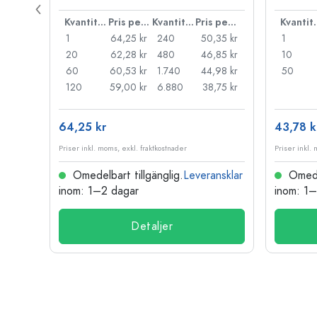
Pris per styck
Kvantitet
Pris per styck
Kvantitet
Pris per styck
Kva
,72 kr
1
64,25 kr
240
50,35 kr
1
29 kr
20
62,28 kr
480
46,85 kr
10
,85 kr
60
60,53 kr
1.740
44,98 kr
50
,53 kr
120
59,00 kr
6.880
38,75 kr
64,25 kr
43,78 k
Priser inkl. moms, exkl. fraktkostnader
Priser inkl.
nsklar
Omedelbart tillgänglig.
Leveransklar
Omedel
inom: 1–2 dagar
inom: 1
Detaljer