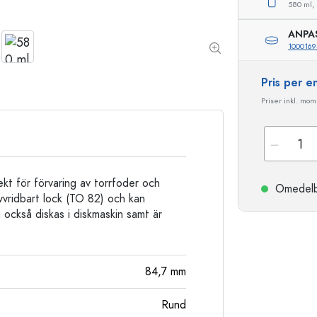
580 ml,
Stengodsflaskor
Aluminiumflaskor
ANPA
1000169
Pris per 
Priser inkl. moms
t för förvaring av torrfoder och
Omedelbar
vvridbart lock (TO 82) och kan
också diskas i diskmaskin samt är
84,7
mm
Rund