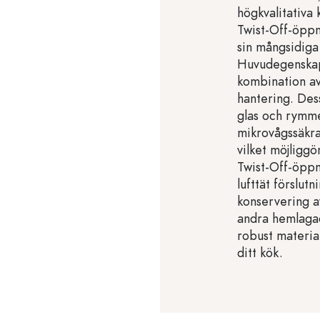
högkvalitativa
Twist-Off-öpp
sin mångsidiga
Huvudegenskap
kombination av
hantering. Dess
glas och rymme
mikrovågssäkra
vilket möjliggö
Twist-Off-öppn
lufttät förslut
konservering a
andra hemlagad
robust material
ditt kök.