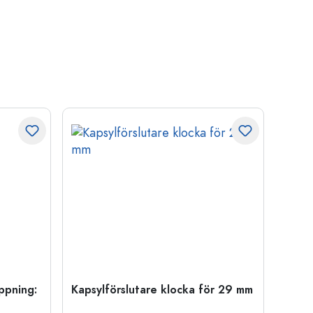
öppning:
Kapsylförslutare klocka för 29 mm
500 m
Carré