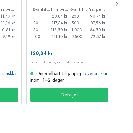
38 m
Pris per styck
Kvantitet
Pris per styck
Kvantitet
Pris per styck
11,49 kr
1
120,84 kr
250
90,74 kr
1
11,16 kr
20
117,34 kr
500
87,56 kr
24
10,61 kr
50
113,50 kr
1.000
84,50 kr
72
9,19 kr
100
111,10 kr
2.500
72,57 kr
120
120,84 kr
15,76
Priser inkl. moms, exkl. fraktkostnader
Priser i
eransklar
Omedelbart tillgänglig.
Leveransklar
Ome
inom: 1–2 dagar
inom:
Detaljer