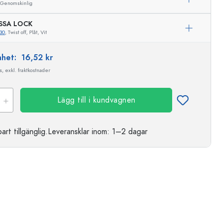
Genomskinlig
SSA LOCK
30
, Twist off, Plåt, Vit
enhet:
16,52 kr
, exkl. fraktkostnader
Lägg till i kundvagnen
t tillgänglig.
Leveransklar
inom: 1–2 dagar