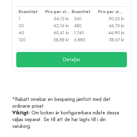
 styck
Kvantitet
Pris per styck
Kvantitet
Pris per styck
kr
1
64,13 kr
240
50,25 kr
kr
20
62,16 kr
480
46,75 kr
kr
60
60,41 kr
1.740
44,90 kr
kr
120
58,88 kr
6.880
38,67 kr
Detaljer
*Rabatt innebär en besparing jämfört med det
ordinarie priset.
Viktigt:
Om locken är konfigurerbara måste dessa
väljas separat. Se till att de har lagts till i din
varukorg.