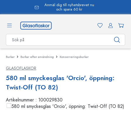
Anmäl dig till nyhetsbrevet nu
uvudinnehåll
och spara 60 kr
Burkar
Burkar efter användning
Konserveringsburkar
GLASOFLASKOR
580 ml smyckesglas 'Orcio', öppning:
Twist-Off (TO 82)
Artikelnummer :
100029830