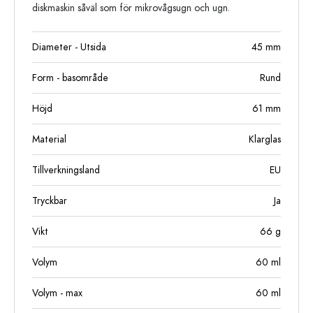
diskmaskin såväl som för mikrovågsugn och ugn.
Diameter - Utsida
45
mm
Form - basområde
Rund
Höjd
61
mm
Material
Klarglas
Tillverkningsland
EU
Tryckbar
Ja
Vikt
66
g
Volym
60
ml
Volym - max
60
ml