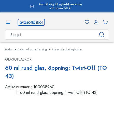
Anmäl dig till nyhetsbrevet nu
uvudinnehåll
och spara 60 kr
Burkar
Burkar efter användning
Pesto- och chutneyburkar
GLASOFLASKOR
60 ml rund glas, öppning: Twist-Off (TO
43)
Artikelnummer :
100038960