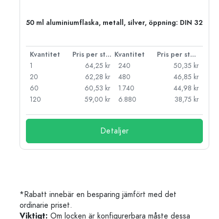
 PP
50 ml aluminiumflaska, metall, silver, öppning: DIN 32
 styck
Kvantitet
Pris per styck
Kvantitet
Pris per styck
kr
1
64,25 kr
240
50,35 kr
kr
20
62,28 kr
480
46,85 kr
kr
60
60,53 kr
1.740
44,98 kr
kr
120
59,00 kr
6.880
38,75 kr
Detaljer
*Rabatt innebär en besparing jämfört med det
ordinarie priset.
Viktigt:
Om locken är konfigurerbara måste dessa