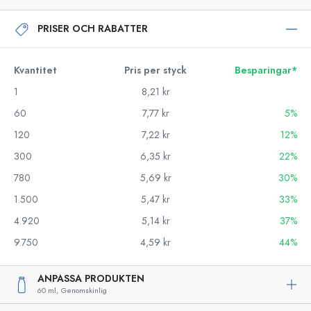
PRISER OCH RABATTER
Kvantitet
Pris per styck
Besparingar*
1
8,21 kr
60
7,77 kr
5%
120
7,22 kr
12%
300
6,35 kr
22%
780
5,69 kr
30%
1.500
5,47 kr
33%
4.920
5,14 kr
37%
9.750
4,59 kr
44%
ANPASSA PRODUKTEN
60 ml,
Genomskinlig