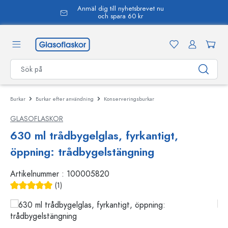
Anmäl dig till nyhetsbrevet nu
uvudinnehåll
och spara 60 kr
Burkar
Burkar efter användning
Konserveringsburkar
GLASOFLASKOR
630 ml trådbygelglas, fyrkantigt,
öppning: trådbygelstängning
Artikelnummer :
100005820
(1)
Genomsnittligt betyg på 5 av 5 stjärnor