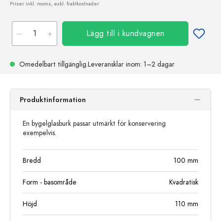
Priser inkl. moms, exkl. fraktkostnader
Lägg till i kundvagnen
Omedelbart tillgänglig.
Leveransklar
inom: 1–2 dagar
Produktinformation
En bygelglasburk passar utmärkt för konservering
exempelvis.
Bredd
100
mm
Form - basområde
Kvadratisk
Höjd
110
mm