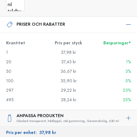
PRISER OCH RABATTER
Kvantitet
Pris per styck
Besparingar*
1
37,98 kr
20
37,43 kr
1%
50
36,67 kr
3%
100
35,90 kr
5%
297
29,22 kr
23%
495
28,24 kr
25%
ANPASSA PRODUKTEN
Glaslock transparent, trådbygel, röd gummiring,
Genomskinlig,
630 ml
Pris per enhet:
37,98 kr