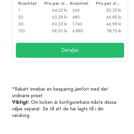
 styck
Kvantitet
Pris per styck
Kvantitet
Pris per styck
kr
1
64,25 kr
240
50,35 kr
kr
20
62,28 kr
480
46,85 kr
kr
60
60,53 kr
1.740
44,98 kr
kr
120
59,00 kr
6.880
38,75 kr
Detaljer
*Rabatt innebär en besparing jämfört med det
ordinarie priset.
Viktigt:
Om locken är konfigurerbara måste dessa
väljas separat. Se till att de har lagts till i din
varukorg.