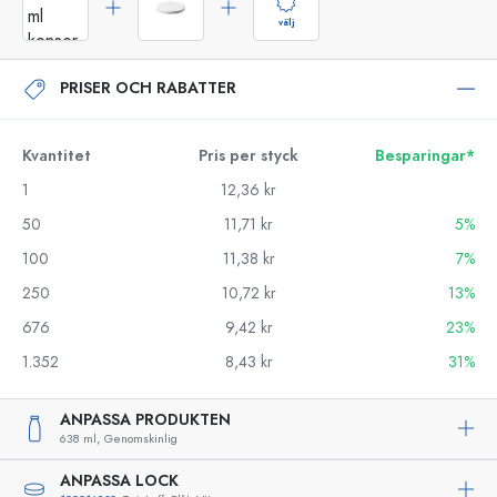
välj
PRISER OCH RABATTER
Kvantitet
Pris per styck
Besparingar*
1
12,36 kr
50
11,71 kr
5%
100
11,38 kr
7%
250
10,72 kr
13%
676
9,42 kr
23%
1.352
8,43 kr
31%
ANPASSA PRODUKTEN
638 ml,
Genomskinlig
ANPASSA LOCK