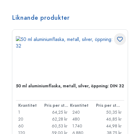
Liknande produkter
 PP
50 ml aluminiumflaska, metall, silver, öppning: DIN 32
 styck
Kvantitet
Pris per styck
Kvantitet
Pris per styck
kr
1
64,25 kr
240
50,35 kr
kr
20
62,28 kr
480
46,85 kr
kr
60
60,53 kr
1.740
44,98 kr
kr
120
59,00 kr
6.880
38,75 kr