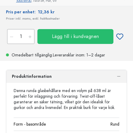
100016930
, Twist off, Plåt, Vit
Pris per enhet:
12,36 kr
Priser inkl. moms, exkl. fraktkostnader
Lägg till i kundvagnen
Omedelbart tillgänglig.
Leveransklar
inom: 1–2 dagar
Produktinformation
Denna runda glasbehållare med en volym på 638 ml är
perfekt för inläggning och förvaring. Twist-off-låset
garanterar en säker tätning, vilket gör den idealisk för
gurkor och andra livsmedel. En praktisk burk för varje kök.
Form - basområde
Rund