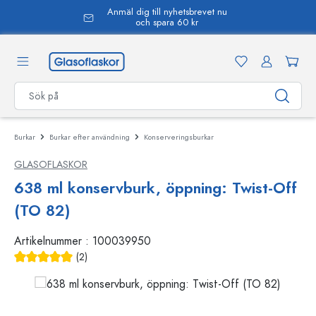
Anmäl dig till nyhetsbrevet nu
uvudinnehåll
och spara 60 kr
Burkar
Burkar efter användning
Konserveringsburkar
GLASOFLASKOR
638 ml konservburk, öppning: Twist-Off
(TO 82)
Artikelnummer :
100039950
(2)
Genomsnittligt betyg på 5 av 5 stjärnor