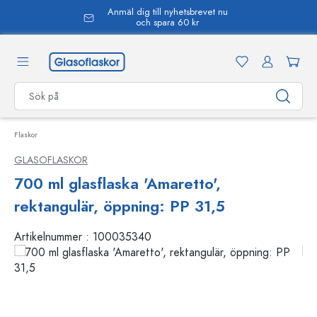
Anmäl dig till nyhetsbrevet nu
uvudinnehåll
och spara 60 kr
Flaskor
GLASOFLASKOR
700 ml glasflaska 'Amaretto',
rektangulär, öppning: PP 31,5
Artikelnummer :
100035340