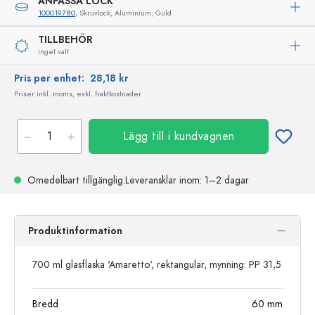
ANPASSA LOCK
100019780
, Skruvlock, Aluminium, Guld
TILLBEHÖR
inget valt
Pris per enhet:
28,18 kr
Priser inkl. moms, exkl. fraktkostnader
Lägg till i kundvagnen
Omedelbart tillgänglig.
Leveransklar
inom: 1–2 dagar
Produktinformation
700 ml glasflaska 'Amaretto', rektangulär, mynning: PP 31,5
Bredd
60
mm