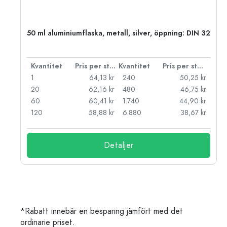
 PP
50 ml aluminiumflaska, metall, silver, öppning: DIN 32
 styck
Kvantitet
Pris per styck
Kvantitet
Pris per styck
kr
1
64,13 kr
240
50,25 kr
kr
20
62,16 kr
480
46,75 kr
kr
60
60,41 kr
1.740
44,90 kr
kr
120
58,88 kr
6.880
38,67 kr
Detaljer
*Rabatt innebär en besparing jämfört med det
ordinarie priset.