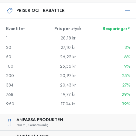
PRISER OCH RABATTER
Kvantitet
Pris per styck
Besparingar*
1
28,18 kr
20
27,10 kr
3%
50
26,22 kr
6%
100
25,56 kr
9%
200
20,97 kr
25%
384
20,43 kr
27%
768
19,77 kr
29%
960
17,04 kr
39%
ANPASSA PRODUKTEN
700 ml,
Genomskinlig