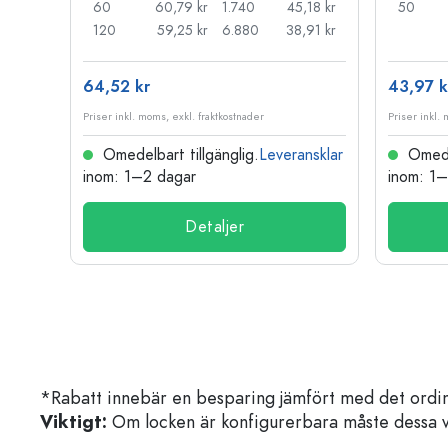
44 kr
60
60,79 kr
1.740
45,18 kr
50
33 kr
120
59,25 kr
6.880
38,91 kr
64,52 kr
43,97 k
Priser inkl. moms, exkl. fraktkostnader
Priser inkl.
nsklar
Omedelbart tillgänglig.
Leveransklar
Omedel
inom: 1–2 dagar
inom: 1
Detaljer
*Rabatt innebär en besparing jämfört med det ordin
Viktigt:
Om locken är konfigurerbara måste dessa välja