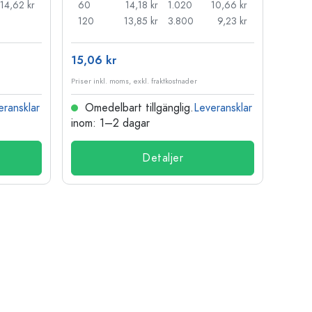
14,62 kr
60
14,18 kr
1.020
10,66 kr
50
120
13,85 kr
3.800
9,23 kr
100
15,06 kr
121,3
Priser inkl. moms, exkl. fraktkostnader
Priser i
eransklar
Omedelbart tillgänglig.
Leveransklar
Ome
inom: 1–2 dagar
inom:
Detaljer