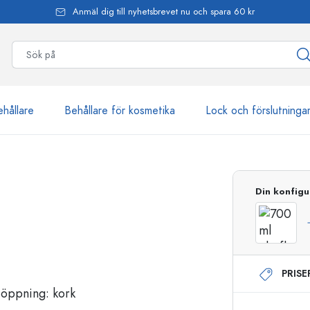
Anmäl dig till nyhetsbrevet nu och spara 60 kr
ehållare
Behållare för kosmetika
Lock och förslutninga
mer än 2 500 produkter
Din konfigu
Estal-flaskor
PRIS
Dispenserflaskor
Airless dispenser
Sprayflaskor
Roll on-flaskor