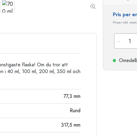
Stengodsflaskor
Aluminiumflaskor
Pris per 
Priser inkl. moms
Omedelbar
nstigaste flaska! Om du tror att
även i 40 ml, 100 ml, 200 ml, 350 ml och
77,3
mm
Rund
317,5
mm