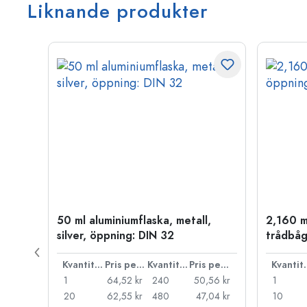
Liknande produkter
50 ml aluminiumflaska, metall,
2,160 m
silver, öppning: DIN 32
trådbåg
Pris per styck
Kvantitet
Pris per styck
Kvantitet
Pris per styck
Kva
66 kr
1
64,52 kr
240
50,56 kr
1
55 kr
20
62,55 kr
480
47,04 kr
10