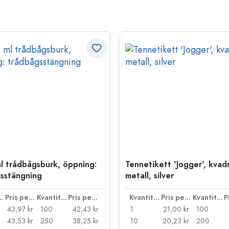
l trådbågsburk, öppning:
Tennetikett 'Jogger', kvadr
sstängning
metall, silver
ntitet
Pris per styck
Kvantitet
Pris per styck
Kvantitet
Pris per styck
Kvantitet
43,97 kr
100
42,43 kr
1
21,00 kr
100
43,53 kr
250
38,25 kr
10
20,23 kr
200