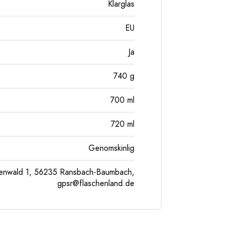
Klarglas
EU
Ja
740
g
700
ml
720
ml
Genomskinlig
enwald 1, 56235 Ransbach-Baumbach,
gpsr@flaschenland.de