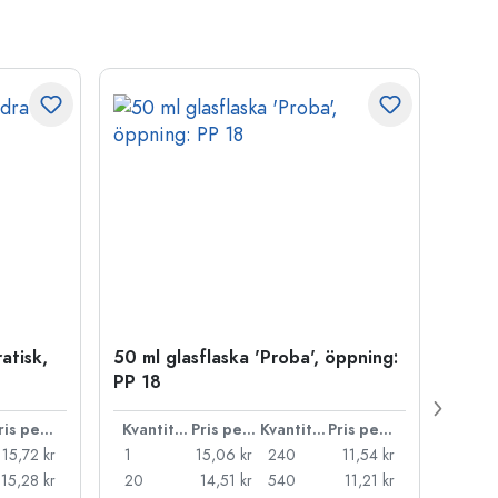
atisk,
50 ml glasflaska 'Proba', öppning:
Kapsy
PP 18
Pris per styck
Kvantitet
Pris per styck
Kvantitet
Pris per styck
15,72 kr
1
15,06 kr
240
11,54 kr
1
15,28 kr
20
14,51 kr
540
11,21 kr
20