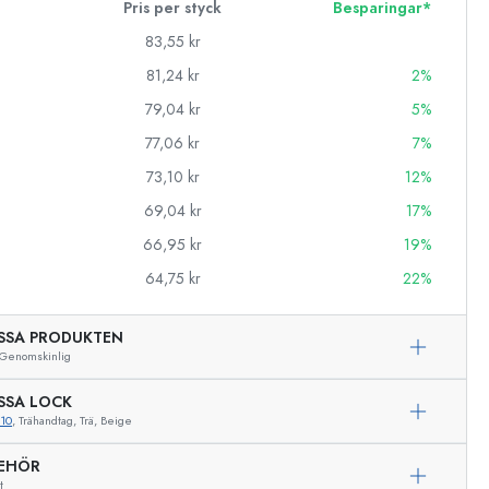
Pris per styck
Besparingar*
83,55 kr
81,24 kr
2%
79,04 kr
5%
77,06 kr
7%
73,10 kr
12%
69,04 kr
17%
66,95 kr
19%
64,75 kr
22%
SSA PRODUKTEN
Genomskinlig
SSA LOCK
10
, Trähandtag, Trä, Beige
Exemplarisk representation
BEHÖR
t