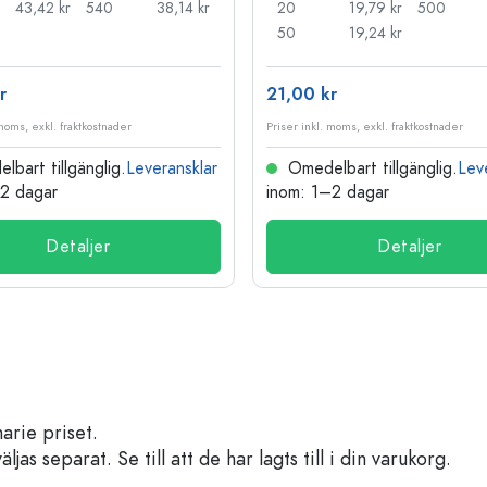
43,42 kr
540
38,14 kr
20
19,79 kr
500
50
19,24 kr
r
21,00 kr
 moms, exkl. fraktkostnader
Priser inkl. moms, exkl. fraktkostnader
bart tillgänglig.
Leveransklar
Omedelbart tillgänglig.
Lev
–2 dagar
inom: 1–2 dagar
Detaljer
Detaljer
arie priset.
s separat. Se till att de har lagts till i din varukorg.