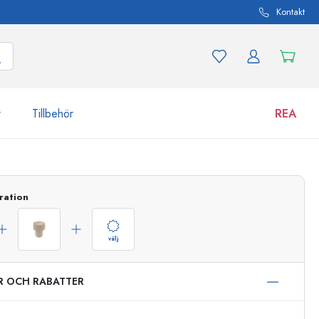
Kontakt
r
Tillbehör
REA
 och produktvarianter
Burkar
ration
Upptäck nu
Handla nu
välj
ER OCH RABATTER