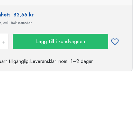
enhet:
83,55 kr
, exkl. fraktkostnader
Lägg till i kundvagnen
t tillgänglig.
Leveransklar
inom: 1–2 dagar