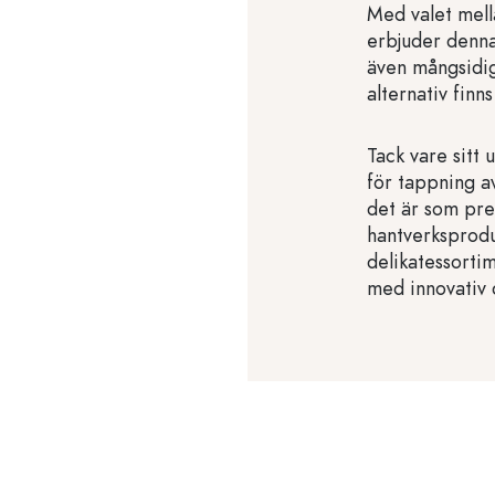
Med valet mell
erbjuder denna
även mångsidig
alternativ finns
Tack vare sitt 
för tappning av
det är som pres
hantverksprodu
delikatessorti
med innovativ 