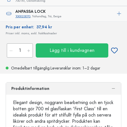
700 ml,
Genomskinlig
ANPASSA LOCK
100023070
, Trähandtag, Trä, Beige
Pris per enhet:
37,94 kr
Priser inkl. moms, exkl. fraktkostnader
Lägg till i kundvagnen
Omedelbart tillgänglig.
Leveransklar
inom: 1–2 dagar
Produktinformation
Elegant design, noggrann bearbetning och en tjock
botten gör 700 ml glasflaskan 'First Class' till en
idealisk produkt för att stilfullt fylla på och servera
likörer och andra spritdrycker. Produkten kan