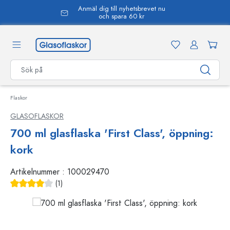
Anmäl dig till nyhetsbrevet nu
uvudinnehåll
och spara 60 kr
Flaskor
GLASOFLASKOR
700 ml glasflaska 'First Class', öppning:
kork
Artikelnummer :
100029470
(1)
Genomsnittligt betyg på 4 av 5 stjärnor