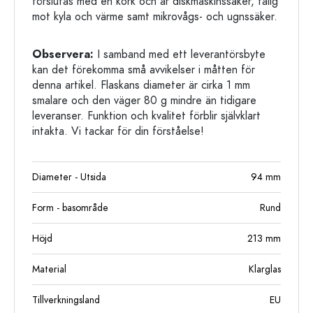
förslutas med en kork och är diskmaskinssäker, tålig
mot kyla och värme samt mikrovågs- och ugnssäker.
Observera:
I samband med ett leverantörsbyte
kan det förekomma små avvikelser i måtten för
denna artikel. Flaskans diameter är cirka 1 mm
smalare och den väger 80 g mindre än tidigare
leveranser. Funktion och kvalitet förblir självklart
intakta. Vi tackar för din förståelse!
Diameter - Utsida
94
mm
Form - basområde
Rund
Höjd
213
mm
Material
Klarglas
Tillverkningsland
EU