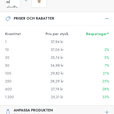
PRISER OCH RABATTER
Kvantitet
Pris per styck
Besparingar*
1
37,94 kr
10
37,06 kr
2%
20
35,74 kr
5%
50
34,98 kr
7%
100
29,82 kr
21%
250
28,29 kr
25%
600
27,19 kr
28%
1.200
25,21 kr
33%
ANPASSA PRODUKTEN