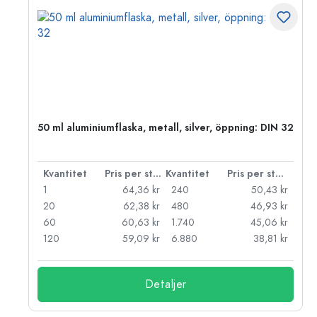
50 ml aluminiumflaska, metall, silver, öppning: DIN 32
 styck
Kvantitet
Pris per styck
Kvantitet
Pris per styck
kr
1
64,36 kr
240
50,43 kr
kr
20
62,38 kr
480
46,93 kr
kr
60
60,63 kr
1.740
45,06 kr
kr
120
59,09 kr
6.880
38,81 kr
Detaljer