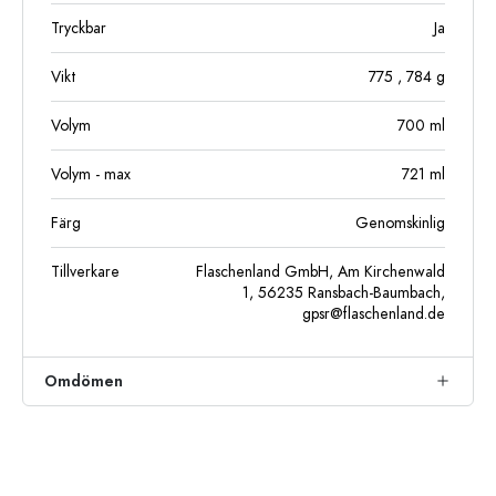
Tryckbar
Ja
Vikt
775
, 784
g
Volym
700
ml
Volym - max
721
ml
Färg
Genomskinlig
Tillverkare
Flaschenland GmbH, Am Kirchenwald
1, 56235 Ransbach-Baumbach,
gpsr@flaschenland.de
Omdömen