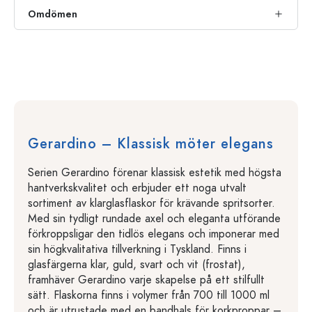
Omdömen
Gerardino – Klassisk möter elegans
Serien Gerardino förenar klassisk estetik med högsta
hantverkskvalitet och erbjuder ett noga utvalt
sortiment av klarglasflaskor för krävande spritsorter.
Med sin tydligt rundade axel och eleganta utförande
förkroppsligar den tidlös elegans och imponerar med
sin högkvalitativa tillverkning i Tyskland. Finns i
glasfärgerna klar, guld, svart och vit (frostat),
framhäver Gerardino varje skapelse på ett stilfullt
sätt. Flaskorna finns i volymer från 700 till 1000 ml
och är utrustade med en bandhals för korkproppar –