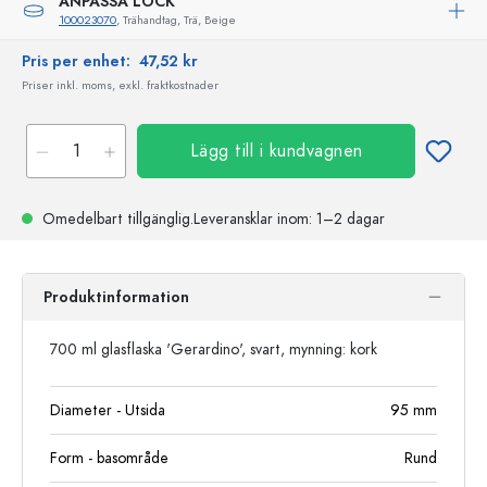
ANPASSA LOCK
100023070
, Trähandtag, Trä, Beige
Pris per enhet:
47,52 kr
Priser inkl. moms, exkl. fraktkostnader
Lägg till i kundvagnen
Omedelbart tillgänglig.
Leveransklar
inom: 1–2 dagar
Produktinformation
700 ml glasflaska 'Gerardino', svart, mynning: kork
Diameter - Utsida
95
mm
Form - basområde
Rund