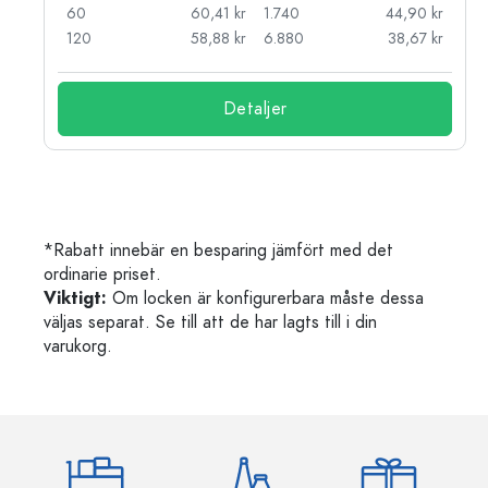
kr
60
60,41 kr
1.740
44,90 kr
kr
120
58,88 kr
6.880
38,67 kr
Detaljer
*Rabatt innebär en besparing jämfört med det
ordinarie priset.
Viktigt:
Om locken är konfigurerbara måste dessa
väljas separat. Se till att de har lagts till i din
varukorg.