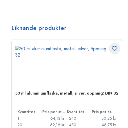
Liknande produkter
 PP
50 ml aluminiumflaska, metall, silver, öppning: DIN 32
 styck
Kvantitet
Pris per styck
Kvantitet
Pris per styck
kr
1
64,13 kr
240
50,25 kr
kr
20
62,16 kr
480
46,75 kr