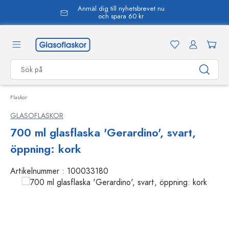
Anmäl dig till nyhetsbrevet nu
uvudinnehåll
och spara 60 kr
Flaskor
GLASOFLASKOR
700 ml glasflaska 'Gerardino', svart,
öppning: kork
Artikelnummer :
100033180