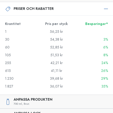
PRISER OCH RABATTER
Kvantitet
Pris per styck
Besparingar*
1
56,25 kr
30
54,38 kr
3%
60
52,85 kr
6%
105
51,53 kr
8%
255
42,21 kr
24%
615
41,11 kr
26%
1.230
39,68 kr
29%
1.827
36,07 kr
35%
ANPASSA PRODUKTEN
700 ml,
Brun