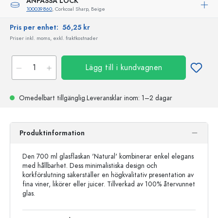
ANPASSA LOCK
100039860
, Corkcoal Sharp, Beige
Pris per enhet:
56,25 kr
Priser inkl. moms, exkl. fraktkostnader
Lägg till i kundvagnen
Omedelbart tillgänglig.
Leveransklar
inom: 1–2 dagar
Produktinformation
Den 700 ml glasflaskan 'Natural' kombinerar enkel elegans
med hållbarhet. Dess minimalistiska design och
korkförslutning säkerställer en högkvalitativ presentation av
fina viner, likörer eller juicer. Tillverkad av 100% återvunnet
glas.