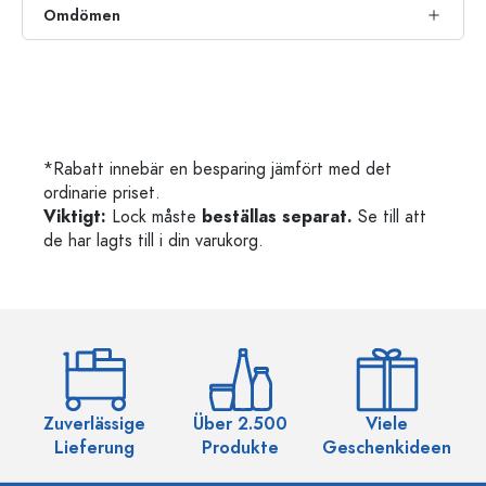
Omdömen
*Rabatt innebär en besparing jämfört med det
ordinarie priset.
Viktigt:
Lock måste
beställas separat.
Se till att
de har lagts till i din varukorg.
Zuverlässige
Über 2.500
Viele
Ü
Lieferung
Produkte
Geschenkideen