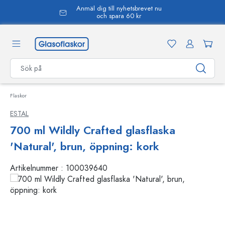
Anmäl dig till nyhetsbrevet nu
uvudinnehåll
och spara 60 kr
Flaskor
ESTAL
700 ml Wildly Crafted glasflaska
'Natural', brun, öppning: kork
Artikelnummer :
100039640