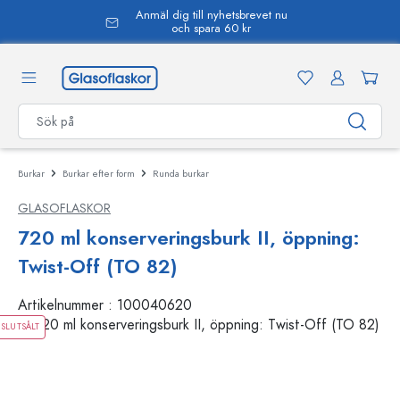
Anmäl dig till nyhetsbrevet nu
uvudinnehåll
och spara 60 kr
Burkar
Burkar efter form
Runda burkar
GLASOFLASKOR
720 ml konserveringsburk II, öppning:
Twist-Off (TO 82)
Artikelnummer :
100040620
SLUTSÅLT