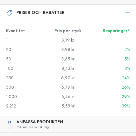
PRISER OCH RABATTER
Kvantitet
Pris per styck
Besparingar*
1
9,19 kr
20
8,98 kr
2%
50
8,65 kr
5%
100
8,43 kr
8%
250
6,90 kr
24%
500
6,79 kr
26%
1.000
6,46 kr
29%
2.212
5,58 kr
39%
ANPASSA PRODUKTEN
720 ml,
Genomskinlig