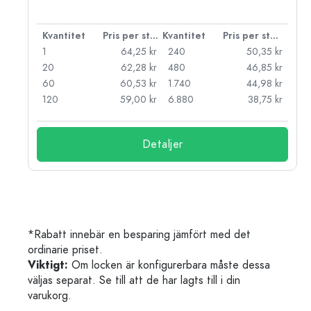
 styck
Kvantitet
Pris per styck
Kvantitet
Pris per styck
kr
1
64,25 kr
240
50,35 kr
kr
20
62,28 kr
480
46,85 kr
kr
60
60,53 kr
1.740
44,98 kr
kr
120
59,00 kr
6.880
38,75 kr
Detaljer
*Rabatt innebär en besparing jämfört med det
ordinarie priset.
Viktigt:
Om locken är konfigurerbara måste dessa
väljas separat. Se till att de har lagts till i din
varukorg.