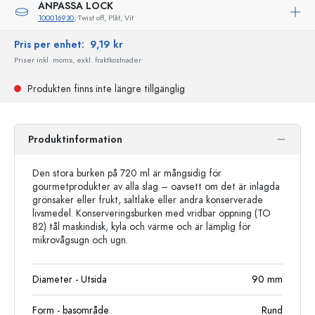
ANPASSA LOCK
100016930
, Twist off, Plåt, Vit
Pris per enhet:
9,19 kr
Priser inkl. moms, exkl. fraktkostnader
Produkten finns inte längre tillgänglig
Produktinformation
Den stora burken på 720 ml är mångsidig för
gourmetprodukter av alla slag – oavsett om det är inlagda
grönsaker eller frukt, saltlake eller andra konserverade
livsmedel. Konserveringsburken med vridbar öppning (TO
82) tål maskindisk, kyla och värme och är lämplig för
mikrovågsugn och ugn.
Diameter - Utsida
90
mm
Form - basområde
Rund