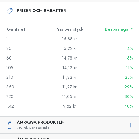
PRISER OCH RABATTER
Kvantitet
Pris per styck
Besparingar*
1
15,88 kr
30
15,22 kr
4%
60
14,78 kr
6%
105
14,12 kr
11%
210
11,82 kr
25%
360
11,27 kr
29%
720
11,05 kr
30%
1.421
9,52 kr
40%
ANPASSA PRODUKTEN
750 ml,
Genomskinlig