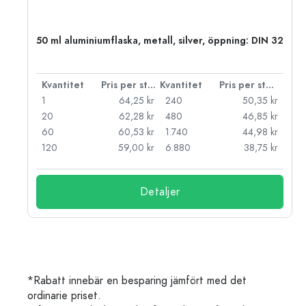
O
50 ml aluminiumflaska, metall, silver, öppning: DIN 32
 styck
Kvantitet
Pris per styck
Kvantitet
Pris per styck
kr
1
64,25 kr
240
50,35 kr
kr
20
62,28 kr
480
46,85 kr
kr
60
60,53 kr
1.740
44,98 kr
kr
120
59,00 kr
6.880
38,75 kr
Detaljer
*Rabatt innebär en besparing jämfört med det
ordinarie priset.