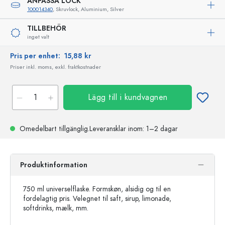
ANPASSA LOCK
100014340
, Skruvlock, Aluminium, Silver
TILLBEHÖR
inget valt
Pris per enhet:
15,88 kr
Priser inkl. moms, exkl. fraktkostnader
Lägg till i kundvagnen
Omedelbart tillgänglig.
Leveransklar
inom: 1–2 dagar
Produktinformation
750 ml universelflaske. Formskøn, alsidig og til en
fordelagtig pris. Velegnet til saft, sirup, limonade,
softdrinks, mælk, mm.