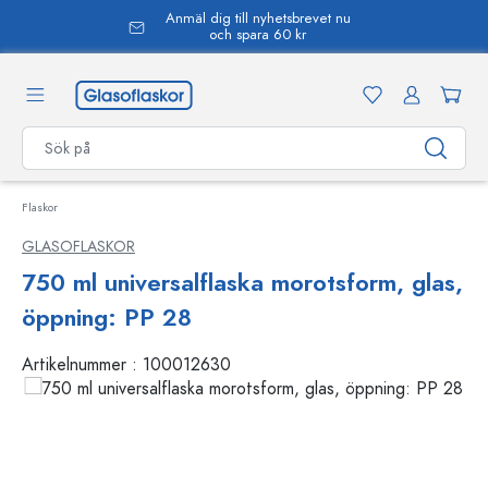
Anmäl dig till nyhetsbrevet nu
uvudinnehåll
och spara 60 kr
Flaskor
GLASOFLASKOR
750 ml universalflaska morotsform, glas,
öppning: PP 28
Artikelnummer :
100012630