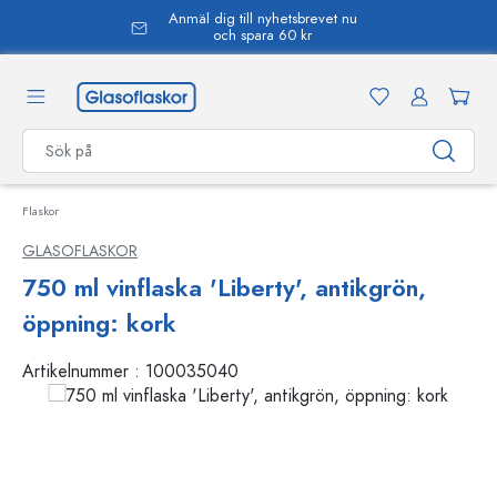
Anmäl dig till nyhetsbrevet nu
uvudinnehåll
och spara 60 kr
Flaskor
GLASOFLASKOR
750 ml vinflaska 'Liberty', antikgrön,
öppning: kork
Artikelnummer :
100035040