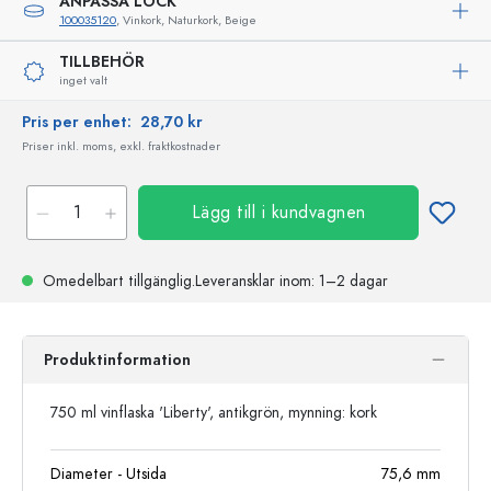
ANPASSA LOCK
100035120
, Vinkork, Naturkork, Beige
TILLBEHÖR
inget valt
Pris per enhet:
28,70 kr
Priser inkl. moms, exkl. fraktkostnader
Lägg till i kundvagnen
Omedelbart tillgänglig.
Leveransklar
inom: 1–2 dagar
Produktinformation
750 ml vinflaska 'Liberty', antikgrön, mynning: kork
Diameter - Utsida
75,6
mm