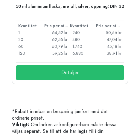
50 ml aluminiumflaska, metall, silver, öppning: DIN 32
 styck
Kvantitet
Pris per styck
Kvantitet
Pris per styck
kr
1
64,52 kr
240
50,56 kr
kr
20
62,55 kr
480
47,04 kr
kr
60
60,79 kr
1.740
45,18 kr
kr
120
59,25 kr
6.880
38,91 kr
Detaljer
*Rabatt innebär en besparing jämfört med det
ordinarie priset.
Viktigt:
Om locken är konfigurerbara måste dessa
väljas separat. Se till att de har lagts till i din