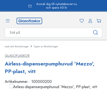
Anmäl dig till nyhetsbrevet nu
uvudinnehåll
och spara 60 kr
Lock och förslutningar
Typer av förslutningar
GLASOFLASKOR
Airless-dispenserpumphuvud 'Mezzo',
PP-plast, vitt
Artikelnummer :
100000200