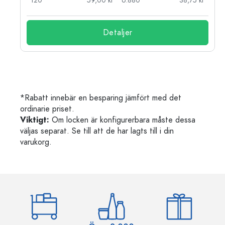
kr
120
59,00 kr
6.880
38,75 kr
Detaljer
*Rabatt innebär en besparing jämfört med det
ordinarie priset.
Viktigt:
Om locken är konfigurerbara måste dessa
väljas separat. Se till att de har lagts till i din
varukorg.