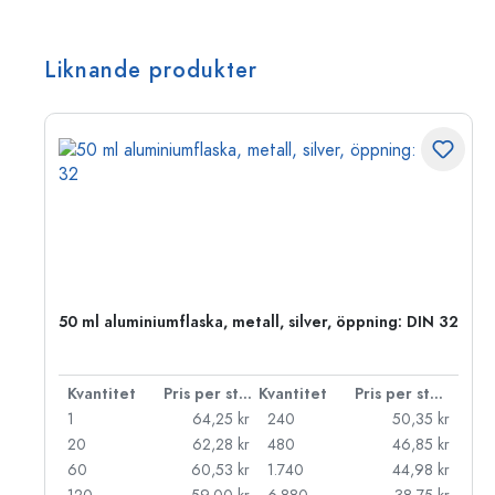
Liknande produkter
 PP
50 ml aluminiumflaska, metall, silver, öppning: DIN 32
 styck
Kvantitet
Pris per styck
Kvantitet
Pris per styck
kr
1
64,25 kr
240
50,35 kr
kr
20
62,28 kr
480
46,85 kr
kr
60
60,53 kr
1.740
44,98 kr