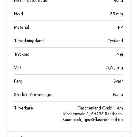
Form - basområde
Rund
Höjd
35
mm
Material
PP
Tillverkningsland
Tyskland
Tryckbar
Nej
Vikt
5,6
, 6
g
Färg
Svart
Storlek på mynningen
Nano
Tillverkare
Flaschenland GmbH, Am
Kirchenwald 1, 56235 Ransbach-
Baumbach,
gpsr@flaschenland.de