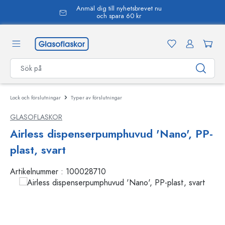
Anmäl dig till nyhetsbrevet nu
uvudinnehåll
och spara 60 kr
Lock och förslutningar
Typer av förslutningar
GLASOFLASKOR
Airless dispenserpumphuvud 'Nano', PP-
plast, svart
Artikelnummer :
100028710