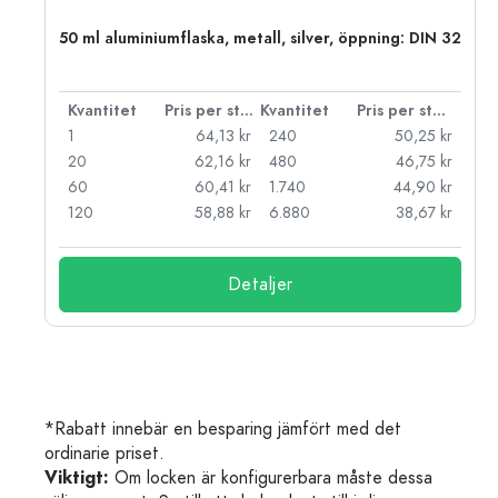
 PP
50 ml aluminiumflaska, metall, silver, öppning: DIN 32
 styck
Kvantitet
Pris per styck
Kvantitet
Pris per styck
kr
1
64,13 kr
240
50,25 kr
kr
20
62,16 kr
480
46,75 kr
kr
60
60,41 kr
1.740
44,90 kr
kr
120
58,88 kr
6.880
38,67 kr
Detaljer
*Rabatt innebär en besparing jämfört med det
ordinarie priset.
Viktigt:
Om locken är konfigurerbara måste dessa