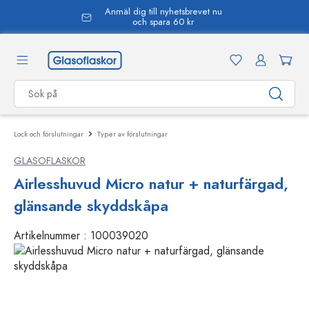
Anmäl dig till nyhetsbrevet nu
uvudinnehåll
och spara 60 kr
Lock och förslutningar
Typer av förslutningar
GLASOFLASKOR
Airlesshuvud Micro natur + naturfärgad,
glänsande skyddskåpa
Artikelnummer :
100039020