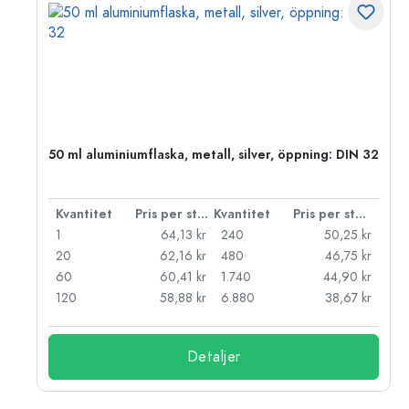
 PP
50 ml aluminiumflaska, metall, silver, öppning: DIN 32
 styck
Kvantitet
Pris per styck
Kvantitet
Pris per styck
kr
1
64,13 kr
240
50,25 kr
kr
20
62,16 kr
480
46,75 kr
kr
60
60,41 kr
1.740
44,90 kr
kr
120
58,88 kr
6.880
38,67 kr
Detaljer