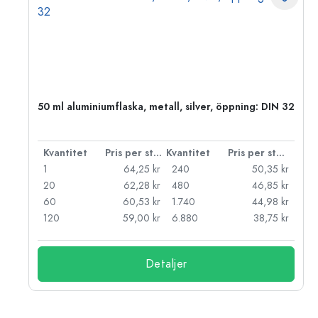
 PP
50 ml aluminiumflaska, metall, silver, öppning: DIN 32
 styck
Kvantitet
Pris per styck
Kvantitet
Pris per styck
kr
1
64,25 kr
240
50,35 kr
kr
20
62,28 kr
480
46,85 kr
kr
60
60,53 kr
1.740
44,98 kr
kr
120
59,00 kr
6.880
38,75 kr
Detaljer