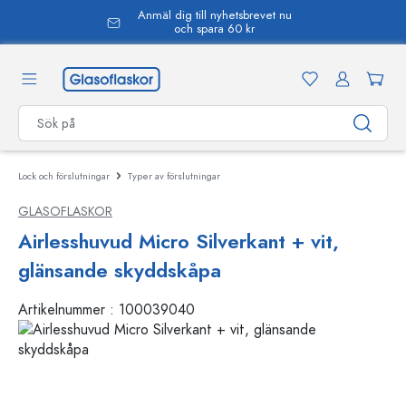
Anmäl dig till nyhetsbrevet nu
uvudinnehåll
och spara 60 kr
Lock och förslutningar
Typer av förslutningar
GLASOFLASKOR
Airlesshuvud Micro Silverkant + vit,
glänsande skyddskåpa
Artikelnummer :
100039040