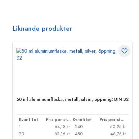
Liknande produkter
 PP
50 ml aluminiumflaska, metall, silver, öppning: DIN 32
 styck
Kvantitet
Pris per styck
Kvantitet
Pris per styck
kr
1
64,13 kr
240
50,25 kr
kr
20
62,16 kr
480
46,75 kr