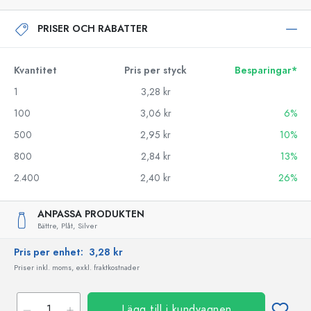
PRISER OCH RABATTER
Kvantitet
Pris per styck
Besparingar*
1
3,28 kr
100
3,06 kr
6%
500
2,95 kr
10%
800
2,84 kr
13%
2.400
2,40 kr
26%
ANPASSA PRODUKTEN
Bättre,
Plåt,
Silver
Pris per enhet:
3,28 kr
Priser inkl. moms, exkl. fraktkostnader
Lägg till i kundvagnen