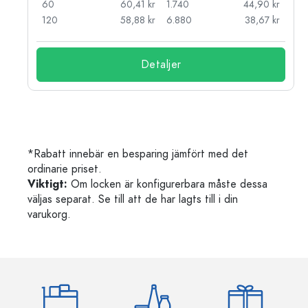
kr
60
60,41 kr
1.740
44,90 kr
kr
120
58,88 kr
6.880
38,67 kr
Detaljer
*Rabatt innebär en besparing jämfört med det
ordinarie priset.
Viktigt:
Om locken är konfigurerbara måste dessa
väljas separat. Se till att de har lagts till i din
varukorg.