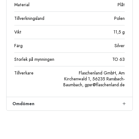
Material
Plåt
Tillverkningsland
Polen
Vikt
11,5
g
Färg
Silver
Storlek på mynningen
TO 63
Tillverkare
Flaschenland GmbH, Am
Kirchenwald 1, 56235 Ransbach-
Baumbach,
gpsr@flaschenland.de
Omdömen