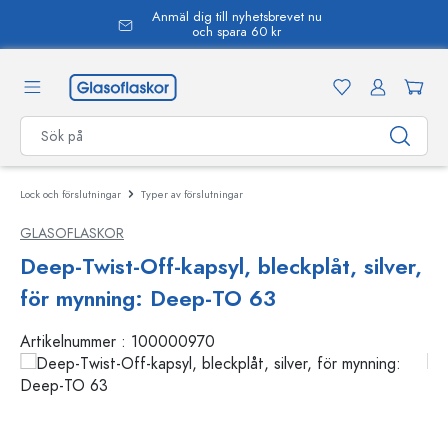
Anmäl dig till nyhetsbrevet nu
uvudinnehåll
och spara 60 kr
Lock och förslutningar
Typer av förslutningar
GLASOFLASKOR
Deep-Twist-Off-kapsyl, bleckplåt, silver,
för mynning: Deep-TO 63
Artikelnummer :
100000970