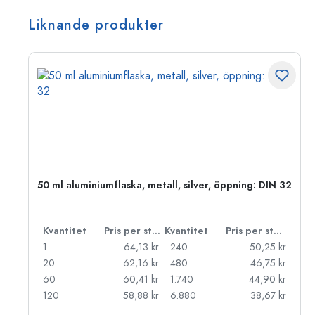
Liknande produkter
 PP
50 ml aluminiumflaska, metall, silver, öppning: DIN 32
 styck
Kvantitet
Pris per styck
Kvantitet
Pris per styck
kr
1
64,13 kr
240
50,25 kr
kr
20
62,16 kr
480
46,75 kr
kr
60
60,41 kr
1.740
44,90 kr
kr
120
58,88 kr
6.880
38,67 kr