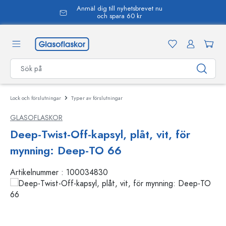
Anmäl dig till nyhetsbrevet nu
uvudinnehåll
och spara 60 kr
Lock och förslutningar
Typer av förslutningar
GLASOFLASKOR
Deep-Twist-Off-kapsyl, plåt, vit, för
mynning: Deep-TO 66
Artikelnummer :
100034830