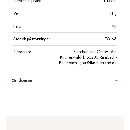
Tillverkningsland
Litauen
Vikt
11
g
Färg
Vit
Storlek på mynningen
TO 66
Tillverkare
Flaschenland GmbH, Am
Kirchenwald 1, 56235 Ransbach-
Baumbach,
gpsr@flaschenland.de
Omdömen