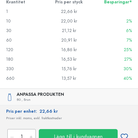
Kvantitet
Pris per styck
Besparingar*
1
22,66 kr
10
22,00 kr
2%
30
21,12 kr
6%
60
20,91 kr
7%
120
16,86 kr
25%
180
16,53 kr
27%
330
15,76 kr
30%
660
13,57 kr
40%
ANPASSA PRODUKTEN
80 ,
Brun
Pris per enhet:
22,66 kr
Priser inkl. moms, exkl. fraktkostnader
Lägg till i kundvagnen