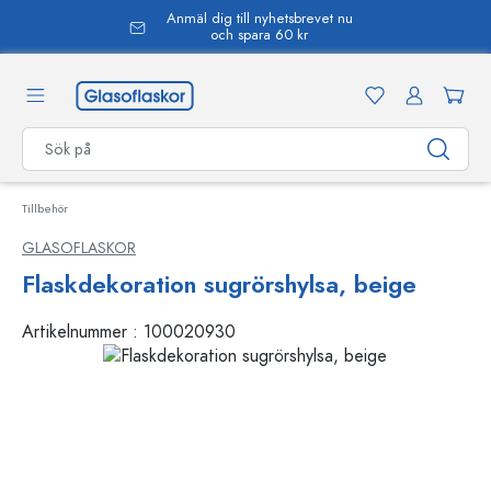
Anmäl dig till nyhetsbrevet nu
uvudinnehåll
och spara 60 kr
Tillbehör
GLASOFLASKOR
Flaskdekoration sugrörshylsa, beige
Artikelnummer :
100020930