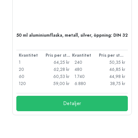
 PP
50 ml aluminiumflaska, metall, silver, öppning: DIN 32
 styck
Kvantitet
Pris per styck
Kvantitet
Pris per styck
kr
1
64,25 kr
240
50,35 kr
kr
20
62,28 kr
480
46,85 kr
kr
60
60,53 kr
1.740
44,98 kr
kr
120
59,00 kr
6.880
38,75 kr
Detaljer