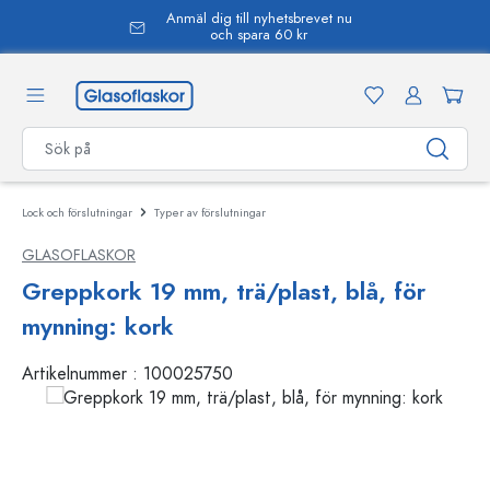
Anmäl dig till nyhetsbrevet nu
uvudinnehåll
och spara 60 kr
Lock och förslutningar
Typer av förslutningar
GLASOFLASKOR
Greppkork 19 mm, trä/plast, blå, för
mynning: kork
Artikelnummer :
100025750