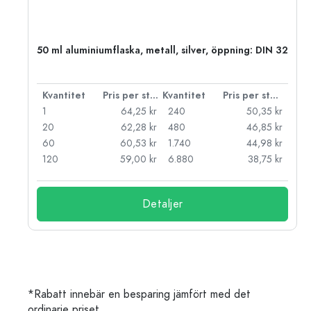
 PP
50 ml aluminiumflaska, metall, silver, öppning: DIN 32
 styck
Kvantitet
Pris per styck
Kvantitet
Pris per styck
kr
1
64,25 kr
240
50,35 kr
kr
20
62,28 kr
480
46,85 kr
kr
60
60,53 kr
1.740
44,98 kr
kr
120
59,00 kr
6.880
38,75 kr
Detaljer
*Rabatt innebär en besparing jämfört med det
ordinarie priset.