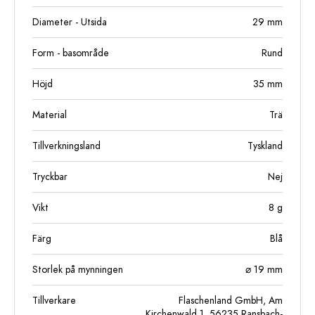
Diameter - Utsida
29
mm
Form - basområde
Rund
Höjd
35
mm
Material
Trä
Tillverkningsland
Tyskland
Tryckbar
Nej
Vikt
8
g
Färg
Blå
Storlek på mynningen
⌀ 19 mm
Tillverkare
Flaschenland GmbH, Am
Kirchenwald 1, 56235 Ransbach-