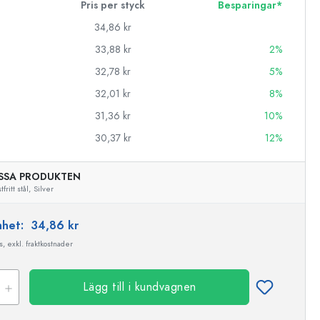
Pris per styck
Besparingar*
34,86 kr
33,88 kr
2%
32,78 kr
5%
32,01 kr
8%
31,36 kr
10%
30,37 kr
12%
SSA PRODUKTEN
tfritt stål,
Silver
enhet:
34,86 kr
, exkl. fraktkostnader
Exemplarisk representation
Lägg till i kundvagnen