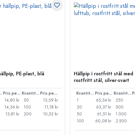
hällpip, PE-plast, blå
Hällpip i rostfritt stål med 
rostfritt stål, silver-svart
ntitet
Pris per styck
Kvantitet
Pris per styck
Kvantitet
Pris per styck
Kvantitet
14,80 kr
50
13,59 kr
1
65,34 kr
250
14,36 kr
100
11,18 kr
20
63,37 kr
500
13,81 kr
200
10,52 kr
50
61,51 kr
1.000
100
60,08 kr
2.500