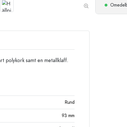
Stengodsflaskor
Omedelbar
Aluminiumflaskor
art polykork samt en metallklaff.
Rund
93
mm