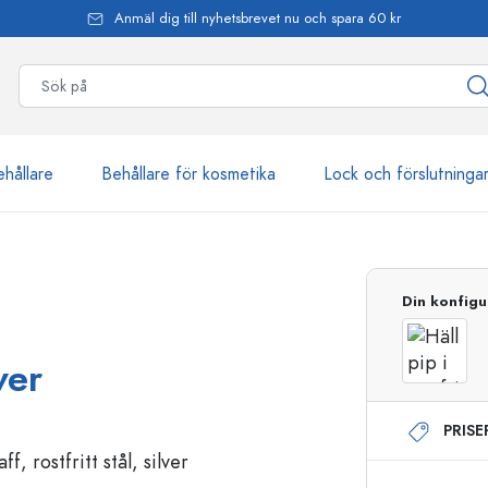
Anmäl dig till nyhetsbrevet nu och spara 60 kr
ehållare
Behållare för kosmetika
Lock och förslutninga
mer än 2 500 produkter
Din konfigu
Estal-flaskor
ver
PRIS
Dispenserflaskor
Airless dispenser
Sprayflaskor
Roll on-flaskor