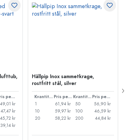
lufttub,
Hällpip Inox sammetkrage,
Konus
rostfritt stål, silver
stål, 
Pris per styck
Kvantitet
Pris per styck
Kvantitet
Pris per styck
49,01 kr
1
61,94 kr
50
56,90 kr
1
47,47 kr
10
59,97 kr
100
46,59 kr
10
45,72 kr
20
58,22 kr
200
44,84 kr
20
39,14 kr