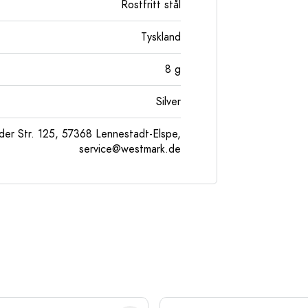
Rostfritt stål
Tyskland
8
g
Silver
er Str. 125, 57368 Lennestadt-Elspe,
service@westmark.de