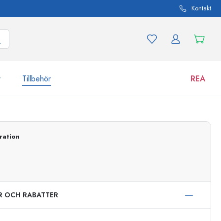
Kontakt
r
Tillbehör
REA
 och produktvarianter
Burkar
ration
Upptäck nu
Handla nu
ER OCH RABATTER