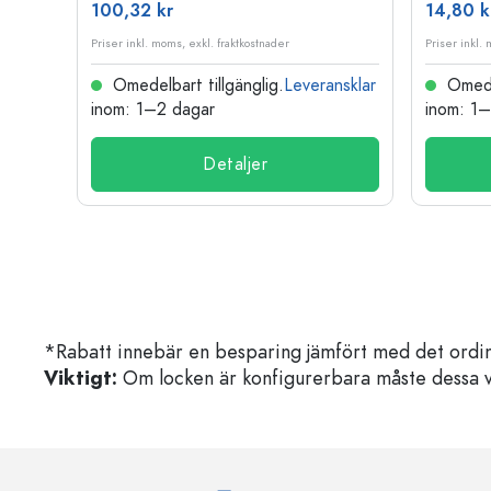
100,32 kr
14,80 k
Priser inkl. moms, exkl. fraktkostnader
Priser inkl.
nsklar
Omedelbart tillgänglig.
Leveransklar
Omedel
inom: 1–2 dagar
inom: 1
Detaljer
*Rabatt innebär en besparing jämfört med det ordin
Viktigt:
Om locken är konfigurerbara måste dessa välja