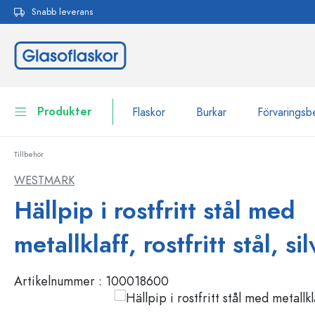
Snabb leverans
 sökning
Hoppa till huvudnavigering
Produkter
Flaskor
Burkar
Förvaringsb
Tillbehör
Flaskor
Till kategori Flaskor
WESTMARK
Burkar
Hällpip i rostfritt stål med
Flaskor efter märke
WECK-flaskor
Förvaringsbehållare
metallklaff, rostfritt stål, sil
Porslin
Flaskor efter funktion
Artikelnummer :
100018600
Flaskor med pipett
Behållare för kosmetika
Flaskor med patentkork