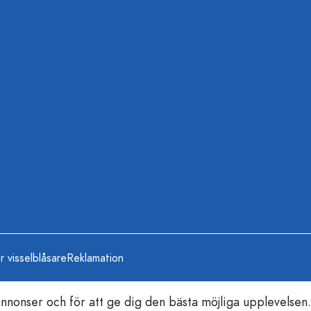
r visselblåsare
Reklamation
nonser och för att ge dig den bästa möjliga upplevelsen.