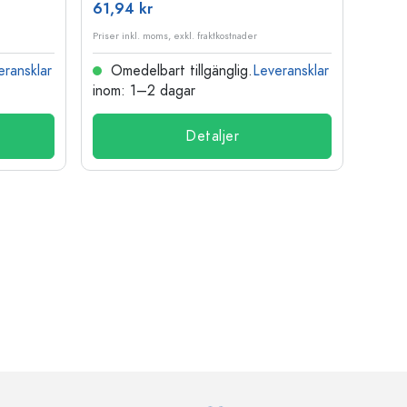
61,94 kr
36,9
Priser inkl. moms, exkl. fraktkostnader
Priser i
eransklar
Omedelbart tillgänglig.
Leveransklar
Ome
inom: 1–2 dagar
inom:
Detaljer