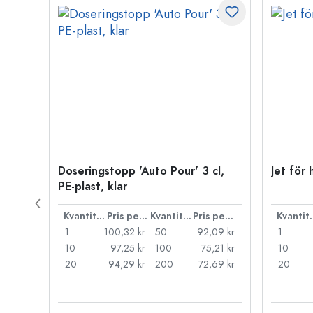
t
Doseringstopp 'Auto Pour' 3 cl,
Jet för 
PE-plast, klar
Pris per styck
Kvantitet
Pris per styck
Kvantitet
Pris per styck
Kva
99 kr
1
100,32 kr
50
92,09 kr
1
,74 kr
10
97,25 kr
100
75,21 kr
10
75 kr
20
94,29 kr
200
72,69 kr
20