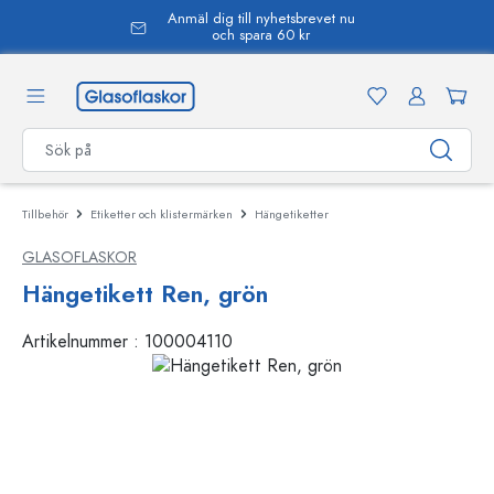
Anmäl dig till nyhetsbrevet nu
uvudinnehåll
och spara 60 kr
Tillbehör
Etiketter och klistermärken
Hängetiketter
GLASOFLASKOR
Hängetikett Ren, grön
Artikelnummer :
100004110