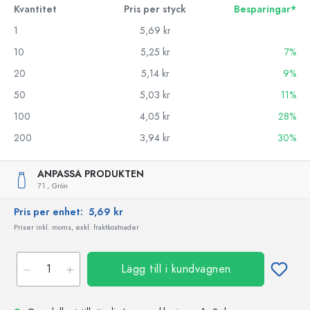
Kvantitet
Pris per styck
Besparingar*
1
5,69 kr
10
5,25 kr
7%
20
5,14 kr
9%
50
5,03 kr
11%
100
4,05 kr
28%
200
3,94 kr
30%
ANPASSA PRODUKTEN
71 ,
Grön
Pris per enhet:
5,69 kr
Priser inkl. moms, exkl. fraktkostnader
Lägg till i kundvagnen