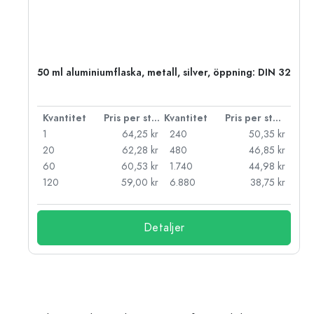
 PP
50 ml aluminiumflaska, metall, silver, öppning: DIN 32
 styck
Kvantitet
Pris per styck
Kvantitet
Pris per styck
kr
1
64,25 kr
240
50,35 kr
kr
20
62,28 kr
480
46,85 kr
kr
60
60,53 kr
1.740
44,98 kr
kr
120
59,00 kr
6.880
38,75 kr
Detaljer