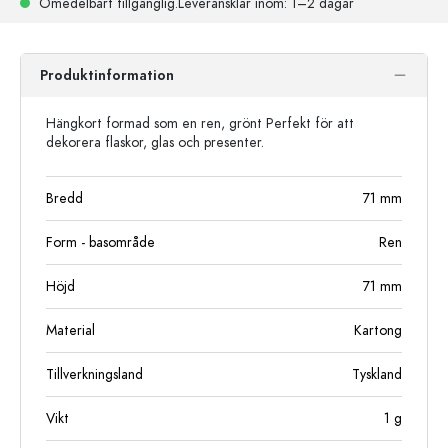
Omedelbart tillgänglig.
Leveransklar
inom: 1–2 dagar
Produktinformation
Hängkort formad som en ren, grönt Perfekt för att
dekorera flaskor, glas och presenter.
Bredd
71
mm
Form - basområde
Ren
Höjd
71
mm
Material
Kartong
Tillverkningsland
Tyskland
Vikt
1
g