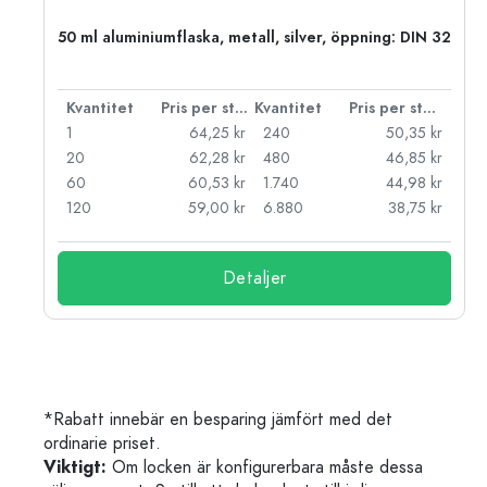
 PP
50 ml aluminiumflaska, metall, silver, öppning: DIN 32
 styck
Kvantitet
Pris per styck
Kvantitet
Pris per styck
kr
1
64,25 kr
240
50,35 kr
kr
20
62,28 kr
480
46,85 kr
kr
60
60,53 kr
1.740
44,98 kr
kr
120
59,00 kr
6.880
38,75 kr
Detaljer
*Rabatt innebär en besparing jämfört med det
ordinarie priset.
Viktigt:
Om locken är konfigurerbara måste dessa