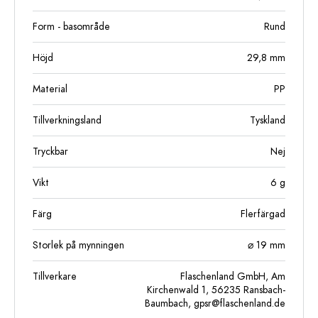
Form - basområde
Rund
Höjd
29,8
mm
Material
PP
Tillverkningsland
Tyskland
Tryckbar
Nej
Vikt
6
g
Färg
Flerfärgad
Storlek på mynningen
⌀ 19 mm
Tillverkare
Flaschenland GmbH, Am
Kirchenwald 1, 56235 Ransbach-
Baumbach,
gpsr@flaschenland.de