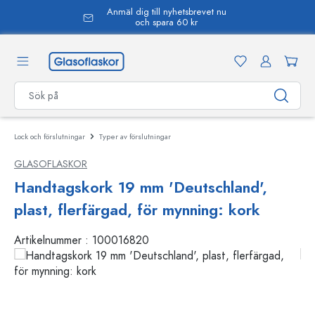
Anmäl dig till nyhetsbrevet nu
uvudinnehåll
och spara 60 kr
Lock och förslutningar
Typer av förslutningar
GLASOFLASKOR
Handtagskork 19 mm 'Deutschland',
plast, flerfärgad, för mynning: kork
Artikelnummer :
100016820