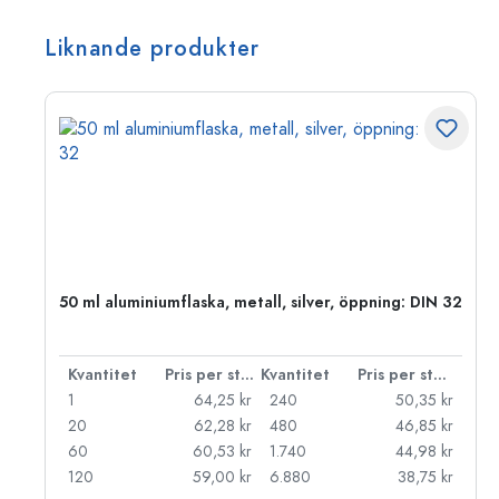
Liknande produkter
 PP
50 ml aluminiumflaska, metall, silver, öppning: DIN 32
 styck
Kvantitet
Pris per styck
Kvantitet
Pris per styck
kr
1
64,25 kr
240
50,35 kr
kr
20
62,28 kr
480
46,85 kr
kr
60
60,53 kr
1.740
44,98 kr
kr
120
59,00 kr
6.880
38,75 kr