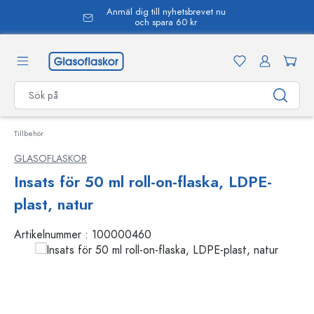
Anmäl dig till nyhetsbrevet nu
uvudinnehåll
och spara 60 kr
Tillbehör
GLASOFLASKOR
Insats för 50 ml roll-on-flaska, LDPE-
plast, natur
Artikelnummer :
100000460