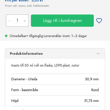
Pris per enhet:
5,03 kr
Priser inkl. moms, exkl. fraktkostnader
Lägg till i kundvagnen
Omedelbart tillgänglig.
Leveransklar
inom: 1–2 dagar
Produktinformation
Insats till 50 ml roll on-flaska, LDPE-plast, natur
Diameter - Utsida
30,9
mm
Form - basområde
Rund
Höjd
31,75
mm