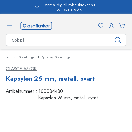
Anmäl dig till nyhetsbrevet nu
uvudinnehåll
och spara 60 kr
Lock och förslutningar
Typer av förslutningar
GLASOFLASKOR
Kapsylen 26 mm, metall, svart
Artikelnummer :
100034430