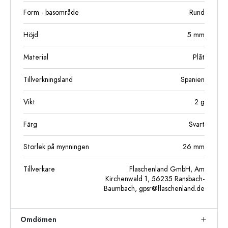
Form - basområde
Rund
Höjd
5
mm
Material
Plåt
Tillverkningsland
Spanien
Vikt
2
g
Färg
Svart
Storlek på mynningen
26 mm
Tillverkare
Flaschenland GmbH, Am
Kirchenwald 1, 56235 Ransbach-
Baumbach,
gpsr@flaschenland.de
Omdömen