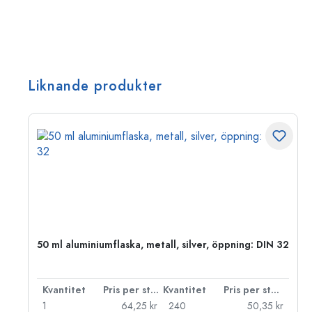
Liknande produkter
O
50 ml aluminiumflaska, metall, silver, öppning: DIN 32
 styck
Kvantitet
Pris per styck
Kvantitet
Pris per styck
kr
1
64,25 kr
240
50,35 kr