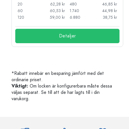
kr
20
62,28 kr
480
46,85 kr
kr
60
60,53 kr
1.740
44,98 kr
kr
120
59,00 kr
6.880
38,75 kr
Detaljer
*Rabatt innebär en besparing jämfört med det
ordinarie priset.
Viktigt:
Om locken är konfigurerbara måste dessa
väljas separat. Se till att de har lagts till i din
varukorg.