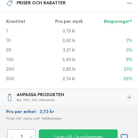
PRISER OCH RABATTER
Kvantitet
Pris per styck
Besparingar*
1
3,73 kr
10
3,62 kr
2%
20
3,51 kr
5%
100
3,40 kr
8%
200
2,85 kr
23%
500
2,74 kr
26%
ANPASSA PRODUKTEN
Bra,
PVC,
Gul,
Glänsande
Pris per enhet:
3,73 kr
Priser inkl. moms, exkl. fraktkostnader
Lägg till i kundvagnen