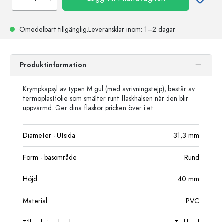
Omedelbart tillgänglig.
Leveransklar
inom: 1–2 dagar
Produktinformation
Krympkapsyl av typen M gul (med avrivningstejp), består av
termoplastfolie som smälter runt flaskhalsen när den blir
uppvärmd. Ger dina flaskor pricken över i:et.
Diameter - Utsida
31,3
mm
Form - basområde
Rund
Höjd
40
mm
Material
PVC