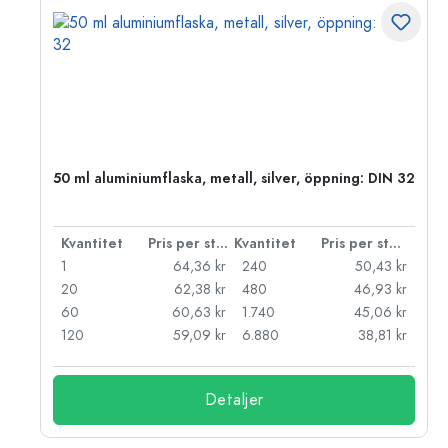
50 ml aluminiumflaska, metall, silver, öppning: DIN 32
 styck
Kvantitet
Pris per styck
Kvantitet
Pris per styck
kr
1
64,36 kr
240
50,43 kr
kr
20
62,38 kr
480
46,93 kr
kr
60
60,63 kr
1.740
45,06 kr
kr
120
59,09 kr
6.880
38,81 kr
Detaljer