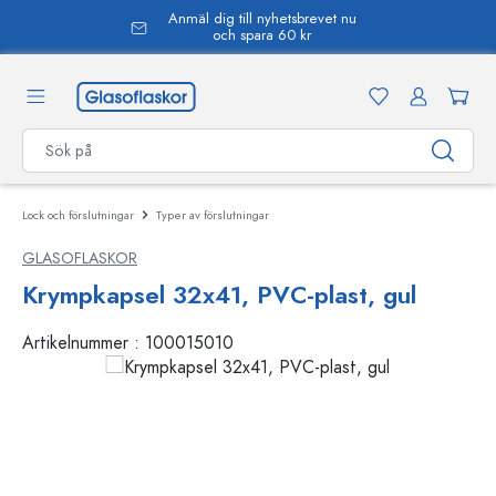
Anmäl dig till nyhetsbrevet nu
uvudinnehåll
och spara 60 kr
Lock och förslutningar
Typer av förslutningar
GLASOFLASKOR
Krympkapsel 32x41, PVC-plast, gul
Artikelnummer :
100015010