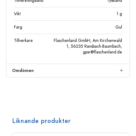
Tillverkningsland
Tyskland
Vikt
1
g
Färg
Gul
Tillverkare
Flaschenland GmbH, Am Kirchenwald
1, 56235 Ransbach-Baumbach,
gpsr@flaschenland.de
Omdömen
Liknande produkter