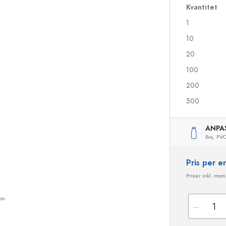
Kvantitet
1
Likörflaskor
Flaskor med motiv
10
Juiceflaskor
Ginflaskor
20
Parfymflaskor
Julflaskor
100
Nagellacksflaskor
Alla hjärtans dag
Miniflaskor
Dekorativa flaskor
200
Klämflaskor
500
Konserveringsflaskor
ANPA
Bra,
PVC
Flaskor med speciell form
Cylinderflaskor
Pris per 
Flaskor med rund axel
Ballongflaskor
Fickpluntor
Priser inkl. moms
Flaskor med bred hals
on