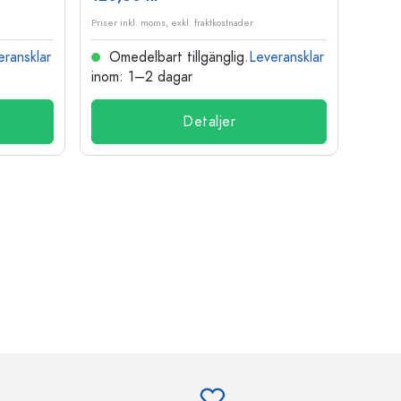
Priser inkl. moms, exkl. fraktkostnader
Priser i
eransklar
Omedelbart tillgänglig.
Leveransklar
Ome
inom: 1–2 dagar
inom:
Detaljer