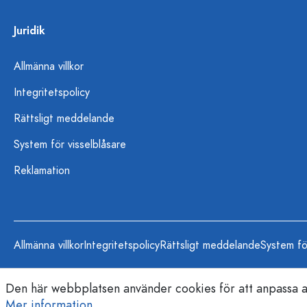
Juridik
Allmänna villkor
Integritetspolicy
Rättsligt meddelande
System för visselblåsare
Reklamation
Allmänna villkor
Integritetspolicy
Rättsligt meddelande
System fö
Den här webbplatsen använder cookies för att anpassa an
Mer information...