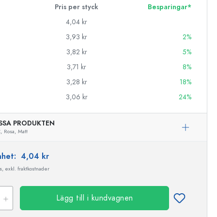
Pris per styck
Besparingar*
4,04 kr
3,93 kr
2%
3,82 kr
5%
3,71 kr
8%
3,28 kr
18%
3,06 kr
24%
SSA PRODUKTEN
,
Rosa,
Matt
enhet:
4,04 kr
, exkl. fraktkostnader
Lägg till i kundvagnen