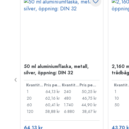
50 ml aluminiumflaska, metall,
2,160 m
P 28
silver, öppning: DIN 32
trådbåg
Pris per styck
Kvantitet
Pris per styck
Kvantitet
Pris per styck
Kva
,71 kr
1
64,13 kr
240
50,25 kr
1
,27 kr
20
62,16 kr
480
46,75 kr
10
,83 kr
60
60,41 kr
1.740
44,90 kr
50
,52 kr
120
58,88 kr
6.880
38,67 kr
64,13 kr
43,70 k