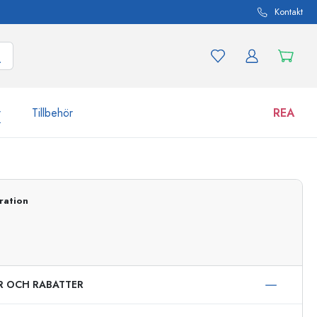
Kontakt
r
Tillbehör
REA
 och produktvarianter
Burkar
Upptäck nu
ration
Handla nu
ER OCH RABATTER