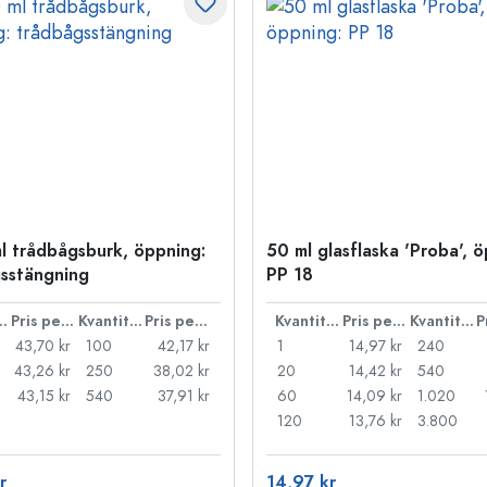
l trådbågsburk, öppning:
50 ml glasflaska 'Proba', 
sstängning
PP 18
ntitet
Pris per styck
Kvantitet
Pris per styck
Kvantitet
Pris per styck
Kvantitet
43,70 kr
100
42,17 kr
1
14,97 kr
240
43,26 kr
250
38,02 kr
20
14,42 kr
540
43,15 kr
540
37,91 kr
60
14,09 kr
1.020
120
13,76 kr
3.800
r
14,97 kr