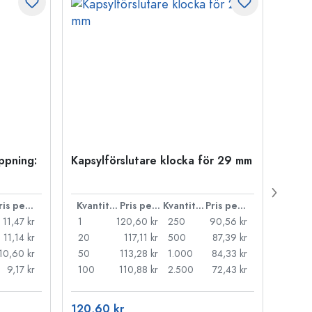
öppning:
Kapsylförslutare klocka för 29 mm
500 m
Carré
38 m
Pris per styck
Kvantitet
Pris per styck
Kvantitet
Pris per styck
11,47 kr
1
120,60 kr
250
90,56 kr
1
11,14 kr
20
117,11 kr
500
87,39 kr
24
10,60 kr
50
113,28 kr
1.000
84,33 kr
72
9,17 kr
100
110,88 kr
2.500
72,43 kr
120
120,60 kr
15,73